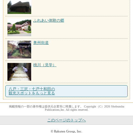
ふれあい体験の郷
奥州街道
桃川（見学）
八戸・三沢・七戸十和田の
観光スポットをもっと見る
掲載情報の一部の著作権は提供元企業等に帰属します。 Copyright（C）2026 Shobunsha
Publications,Inc. All rights reserved.
このページのトップへ
© Rakuten Group, Inc.