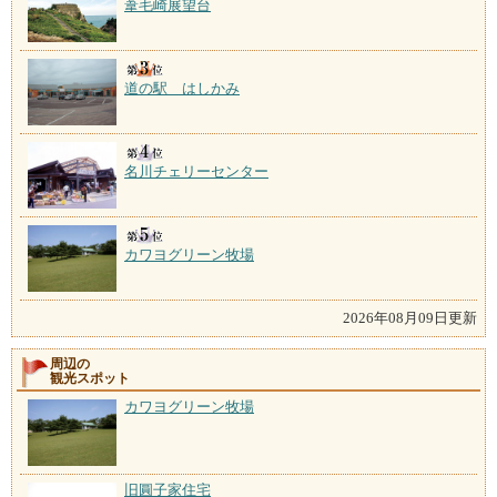
葦毛崎展望台
道の駅 はしかみ
名川チェリーセンター
カワヨグリーン牧場
2026年08月09日更新
周辺の
観光スポット
カワヨグリーン牧場
旧圓子家住宅