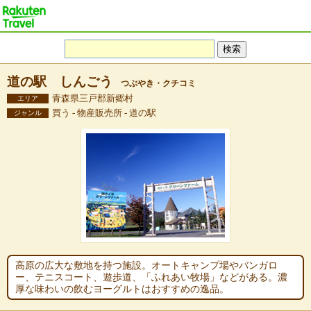
道の駅 しんごう
つぶやき・クチコミ
青森県三戸郡新郷村
エリア
買う - 物産販売所 - 道の駅
ジャンル
高原の広大な敷地を持つ施設。オートキャンプ場やバンガロ
ー、テニスコート、遊歩道、「ふれあい牧場」などがある。濃
厚な味わいの飲むヨーグルトはおすすめの逸品。