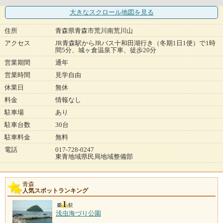
大きなスクロール地図
を見る
住所
青森県青森市荒川南荒川山
アクセス
JR青森駅からJRバス十和田湖行き（冬期1日1便）で1時
間5分、城ヶ倉温泉下車、徒歩20分
営業期間
通年
営業時間
見学自由
休業日
無休
料金
情報なし
駐車場
あり
駐車台数
30台
駐車料金
無料
電話
017-728-0247
東青地域県民局地域整備部
青森
人気スポットランキング
浅虫海づり公園