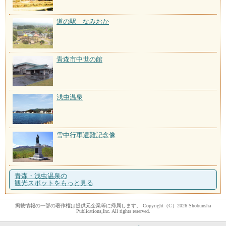
道の駅 なみおか
青森市中世の館
浅虫温泉
雪中行軍遭難記念像
青森・浅虫温泉の
観光スポットをもっと見る
掲載情報の一部の著作権は提供元企業等に帰属します。 Copyright（C）2026 Shobunsha
Publications,Inc. All rights reserved.