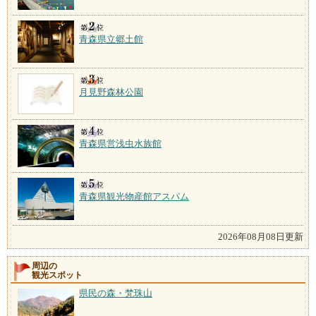
青森県立郷土館
月見野森林公園
青森県営浅虫水族館
青森県観光物産館アスパム
2026年08月08日更新
周辺の
観光スポット
県民の森・梵珠山