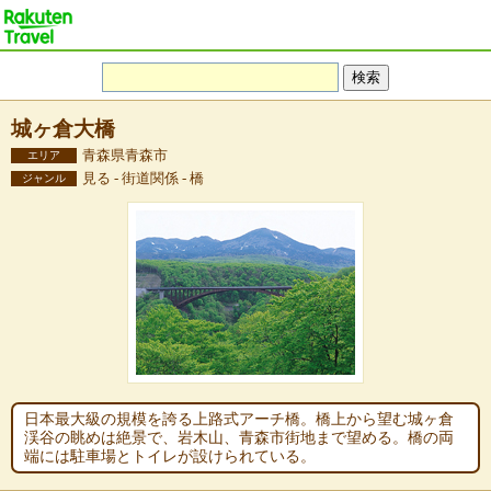
城ヶ倉大橋
青森県青森市
エリア
見る - 街道関係 - 橋
ジャンル
日本最大級の規模を誇る上路式アーチ橋。橋上から望む城ヶ倉
渓谷の眺めは絶景で、岩木山、青森市街地まで望める。橋の両
端には駐車場とトイレが設けられている。