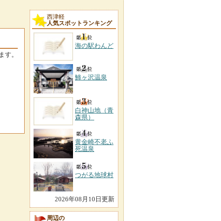
西津軽
人気スポットランキング
海の駅わんど
ます。
鯵ヶ沢温泉
白神山地（青
森県）
黄金崎不老ふ
死温泉
つがる地球村
2026年08月10日更新
周辺の