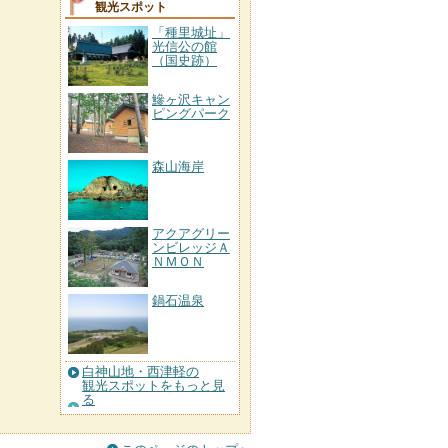
観光スポット
「種里城址」
光信公の館
（国史跡）
鰺ヶ沢キャン
ピングパーク
森山海岸
アクアグリー
ンビレッジＡ
ＮＭＯＮ
鍋石温泉
白神山地・西津軽の
観光スポットをもっと見
る