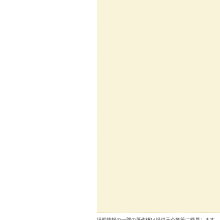
掲載情報の一部の著作権は提供元企業等に帰属します。 Copyright（C）2026