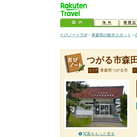
たびノートTOP
>
青森県の観光スポット
>
つがる市森
青森県つがる市
エリア
ジ
写真をもっと見る