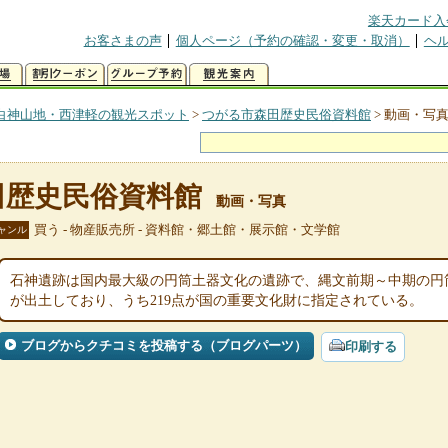
楽天カード入
お客さまの声
個人ページ（予約の確認・変更・取消）
ヘ
白神山地・西津軽の観光スポット
>
つがる市森田歴史民俗資料館
>
動画・写
田歴史民俗資料館
動画・写真
買う - 物産販売所 - 資料館・郷土館・展示館・文学館
ャンル
石神遺跡は国内最大級の円筒土器文化の遺跡で、縄文前期～中期の円
が出土しており、うち219点が国の重要文化財に指定されている。
ブログからクチコミを投稿する（ブログパーツ）
印刷する