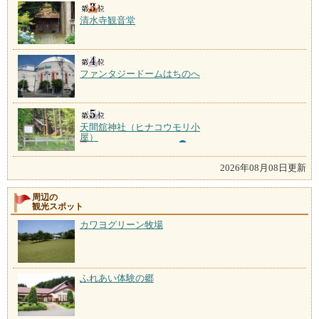
清水寺観音堂
ファンタジードームはちのへ
天間舘神社（ヒナコウモリ小
屋）
2026年08月08日更新
周辺の
観光スポット
カワヨグリーン牧場
ふれあい体験の郷