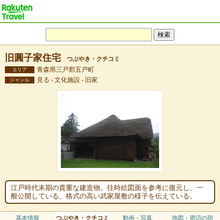
旧圓子家住宅
つぶやき・クチコミ
青森県三戸郡五戸町
エリア
見る - 文化施設 - 旧家
ジャンル
江戸時代末期の貴重な建造物。往時絵図面を参考に復元し、一
般公開している。格式の高い武家屋敷の様子を伝えている。
基本情報
つぶやき・クチコミ
動画・写真
地図・周辺の宿