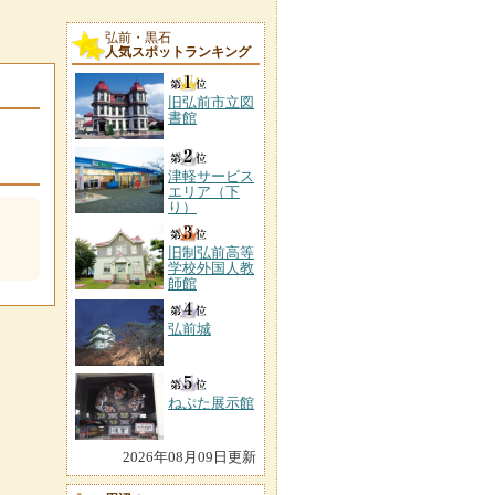
弘前・黒石
人気スポットランキング
旧弘前市立図
書館
津軽サービス
エリア（下
り）
旧制弘前高等
学校外国人教
師館
弘前城
ねぷた展示館
2026年08月09日更新