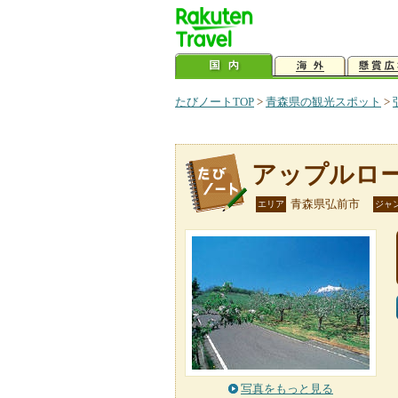
たびノートTOP
>
青森県の観光スポット
>
アップルロ
青森県弘前市
エリア
ジャ
写真をもっと見る