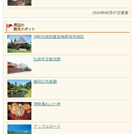
2026年08月07日更新
周辺の
観光スポット
仲町伝統的建造物群保存地区
弘前市立観光館
藤田記念庭園
津軽藩ねぷた村
アップルロード