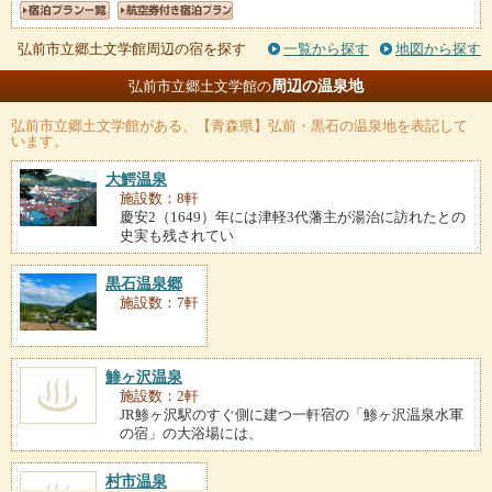
弘前市立郷土文学館周辺の宿を探す
一覧から探す
地図から探す
周辺の温泉地
弘前市立郷土文学館の
弘前市立郷土文学館
がある、【青森県】弘前・黒石の温泉地を表記して
います。
大鰐温泉
施設数：8軒
慶安2（1649）年には津軽3代藩主が湯治に訪れたとの
史実も残されてい
黒石温泉郷
施設数：7軒
鯵ヶ沢温泉
施設数：2軒
JR鯵ヶ沢駅のすぐ側に建つ一軒宿の「鯵ヶ沢温泉水軍
の宿」の大浴場には、
村市温泉