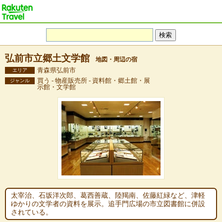
弘前市立郷土文学館
地図・周辺の宿
青森県弘前市
エリア
買う - 物産販売所 - 資料館・郷土館・展
ジャンル
示館・文学館
太宰治、石坂洋次郎、葛西善蔵、陸羯南、佐藤紅緑など、津軽
ゆかりの文学者の資料を展示。追手門広場の市立図書館に併設
されている。