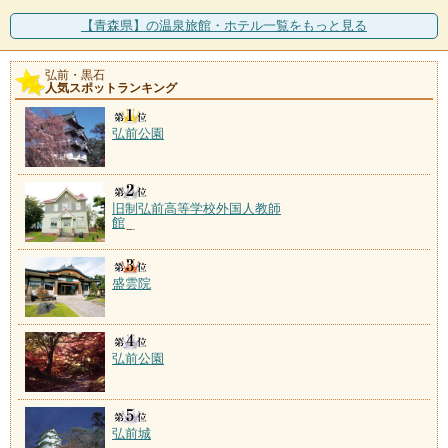
施設数：1軒
【青森県】の温泉旅館・ホテル一覧をもっと見る
嶽温泉
弘前・黒石
人気スポットランキング
施設数：1軒
開湯は300年前にさかのぼり、キツネに昼飯を盗られた
村人がキツネを追い
弘前公園
旧制弘前高等学校外国人教師
館
盛雲院
弘前公園
弘前城