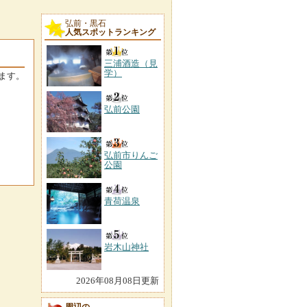
弘前・黒石
人気スポットランキング
三浦酒造（見
学）
ます。
弘前公園
弘前市りんご
公園
青荷温泉
岩木山神社
2026年08月08日更新