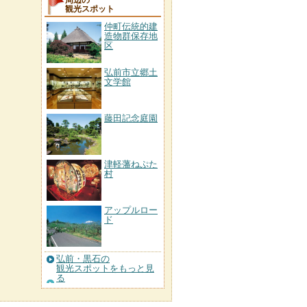
周辺の
観光スポット
仲町伝統的建
造物群保存地
区
弘前市立郷土
文学館
藤田記念庭園
津軽藩ねぷた
村
アップルロー
ド
弘前・黒石の
観光スポットをもっと見
る