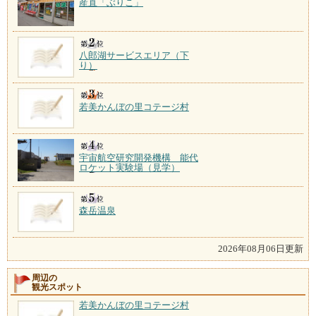
産直「ぶりこ」
八郎湖サービスエリア（下
り）
若美かんぼの里コテージ村
宇宙航空研究開発機構 能代
ロケット実験場（見学）
森岳温泉
2026年08月06日更新
周辺の
観光スポット
若美かんぼの里コテージ村