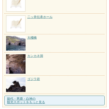
二ッ井伝承ホール
大棧橋
カンカネ洞
ゴジラ岩
能代・男鹿・白神の
観光スポットをもっと見る