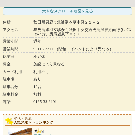
大きなスクロール地図
を見る
住所
秋田県男鹿市北浦湯本草木原２１－２
アクセス
JR男鹿線羽立駅から秋田中央交通男鹿温泉方面行きバス
で45分、男鹿温泉下車すぐ
営業期間
通年
営業時間
9:00～22:00（閉館、イベントにより異なる）
休業日
不定休
料金
施設により異なる
カード利用
利用不可
駐車場
あり
駐車台数
10台
駐車料金
無料
電話
0185-33-3191
能代・男鹿
人気スポットランキング