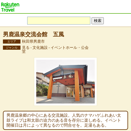
男鹿温泉交流会館 五風
秋田県男鹿市
エリア
見る - 文化施設 - イベントホール・公会
ジャンル
堂
男鹿温泉郷の中心にある交流施設。人気のナマハゲふれあい太
鼓ライブは和太鼓の迫力のある音を存分に楽しめる。イベント
開催日は月によって異なるので問合せを。足湯もある。