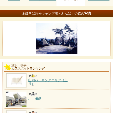
写真
まほろば唐松キャンプ場・わんぱくの森の
湯沢・横手
人気スポットランキング
山内パーキングエリア（上
り）
川口温泉