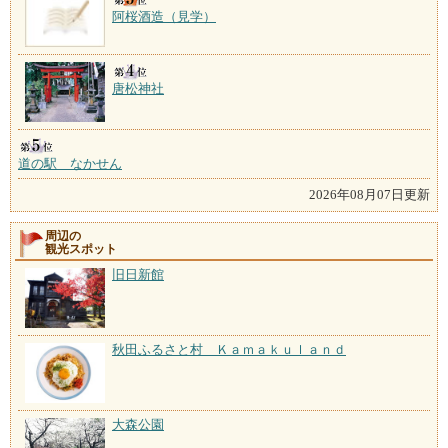
阿桜酒造（見学）
唐松神社
道の駅 なかせん
2026年08月07日更新
周辺の
観光スポット
旧日新館
秋田ふるさと村 Ｋａｍａｋｕｌａｎｄ
大森公園