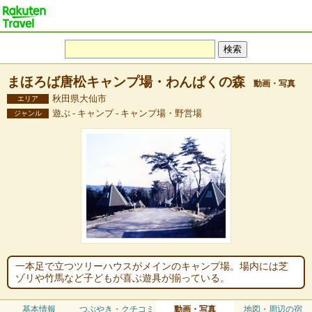
まほろば唐松キャンプ場・わんぱくの森
動画・写真
秋田県大仙市
エリア
遊ぶ - キャンプ - キャンプ場・野営場
ジャンル
一本足で立つツリーハウスがメインのキャンプ場。場内には芝
ゾリや竹馬など子どもが喜ぶ遊具が揃っている。
基本情報
つぶやき・クチコミ
動画・写真
地図・周辺の宿