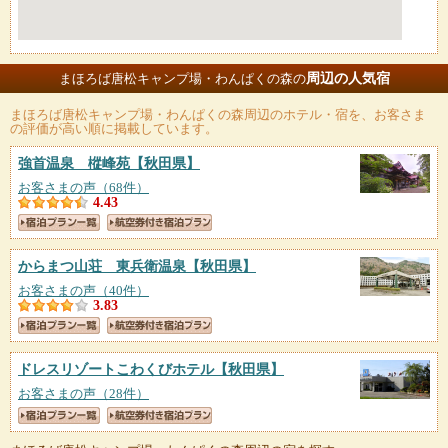
周辺の人気宿
まほろば唐松キャンプ場・わんぱくの森の
まほろば唐松キャンプ場・わんぱくの森
周辺のホテル・宿を、お客さま
の評価が高い順に掲載しています。
強首温泉 樅峰苑
【秋田県】
お客さまの声（68件）
4.43
からまつ山荘 東兵衛温泉
【秋田県】
お客さまの声（40件）
3.83
ドレスリゾートこわくびホテル
【秋田県】
お客さまの声（28件）