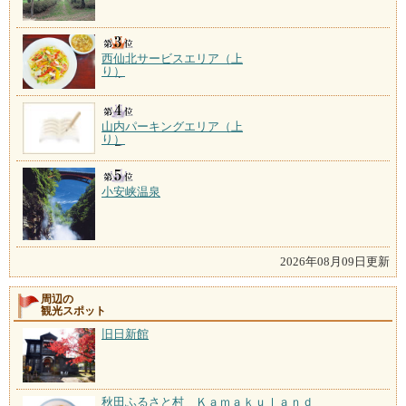
西仙北サービスエリア（上
り）
山内パーキングエリア（上
り）
小安峡温泉
2026年08月09日更新
周辺の
観光スポット
旧日新館
秋田ふるさと村 Ｋａｍａｋｕｌａｎｄ