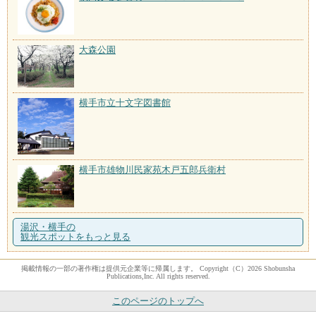
大森公園
横手市立十文字図書館
横手市雄物川民家苑木戸五郎兵衛村
湯沢・横手の
観光スポットをもっと見る
掲載情報の一部の著作権は提供元企業等に帰属します。 Copyright（C）2026 Shobunsha
Publications,Inc. All rights reserved.
このページのトップへ