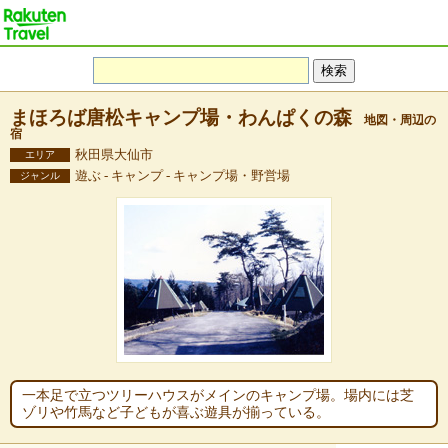
まほろば唐松キャンプ場・わんぱくの森
地図・周辺の
宿
秋田県大仙市
エリア
遊ぶ - キャンプ - キャンプ場・野営場
ジャンル
一本足で立つツリーハウスがメインのキャンプ場。場内には芝
ゾリや竹馬など子どもが喜ぶ遊具が揃っている。