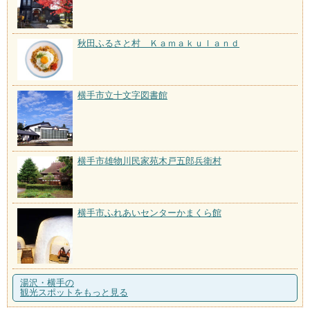
秋田ふるさと村 Ｋａｍａｋｕｌａｎｄ
横手市立十文字図書館
横手市雄物川民家苑木戸五郎兵衛村
横手市ふれあいセンターかまくら館
湯沢・横手の
観光スポットをもっと見る