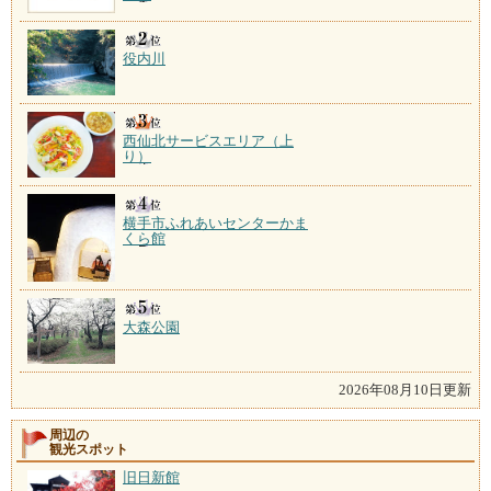
役内川
西仙北サービスエリア（上
り）
横手市ふれあいセンターかま
くら館
大森公園
2026年08月10日更新
周辺の
観光スポット
旧日新館