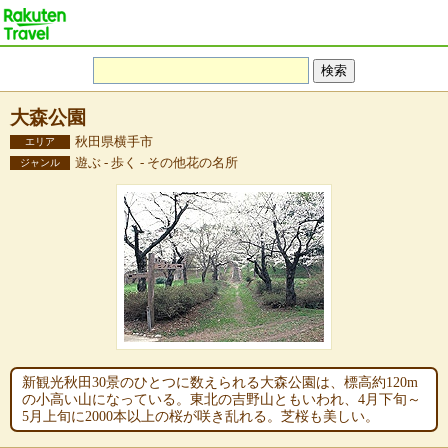
大森公園
秋田県横手市
エリア
遊ぶ - 歩く - その他花の名所
ジャンル
新観光秋田30景のひとつに数えられる大森公園は、標高約120m
の小高い山になっている。東北の吉野山ともいわれ、4月下旬～
5月上旬に2000本以上の桜が咲き乱れる。芝桜も美しい。