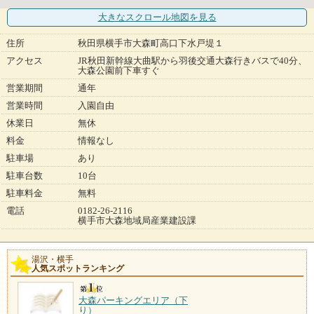
大きなスクロール地図
を見る
住所
秋田県横手市大森町高口下水戸堤１
アクセス
JR秋田新幹線大曲駅から羽後交通大森行きバスで40分、
大森公園前下車すぐ
営業期間
通年
営業時間
入園自由
休業日
無休
料金
情報なし
駐車場
あり
駐車台数
10台
駐車料金
無料
電話
0182-26-2116
横手市大森地域局産業建設課
湯沢・横手
人気スポットランキング
大森パーキングエリア（下
り）