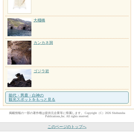
大棧橋
カンカネ洞
ゴジラ岩
能代・男鹿・白神の
観光スポットをもっと見る
掲載情報の一部の著作権は提供元企業等に帰属します。 Copyright（C）2026 Shobunsha
Publications,Inc. All rights reserved.
このページのトップへ