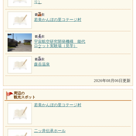
り）
若美かんぼの里コテージ村
宇宙航空研究開発機構 能代
ロケット実験場（見学）
森岳温泉
2026年08月06日更新
周辺の
観光スポット
若美かんぼの里コテージ村
二ッ井伝承ホール