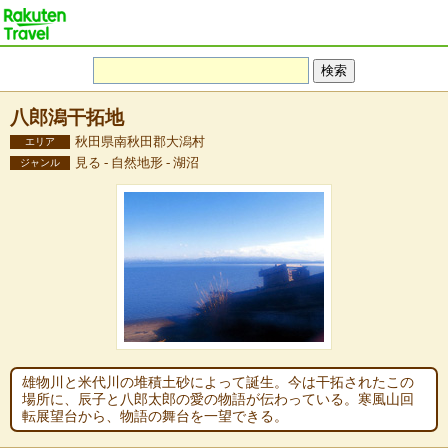
八郎潟干拓地
秋田県南秋田郡大潟村
エリア
見る - 自然地形 - 湖沼
ジャンル
雄物川と米代川の堆積土砂によって誕生。今は干拓されたこの
場所に、辰子と八郎太郎の愛の物語が伝わっている。寒風山回
転展望台から、物語の舞台を一望できる。