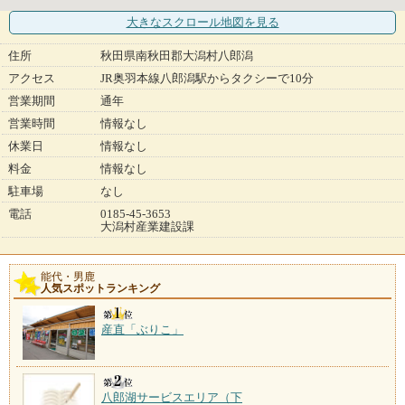
大きなスクロール地図
を見る
住所
秋田県南秋田郡大潟村八郎潟
アクセス
JR奥羽本線八郎潟駅からタクシーで10分
営業期間
通年
営業時間
情報なし
休業日
情報なし
料金
情報なし
駐車場
なし
電話
0185-45-3653
大潟村産業建設課
能代・男鹿
人気スポットランキング
産直「ぶりこ」
八郎湖サービスエリア（下