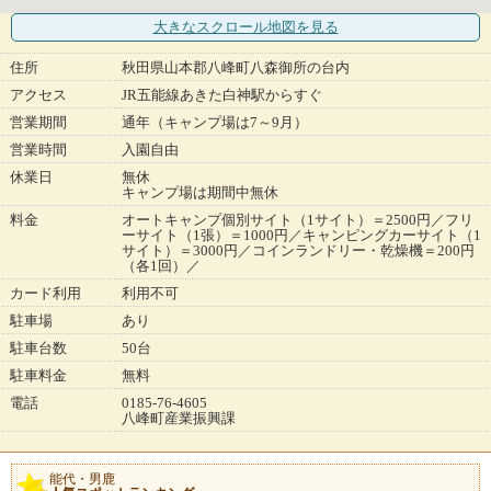
大きなスクロール地図
を見る
住所
秋田県山本郡八峰町八森御所の台内
アクセス
JR五能線あきた白神駅からすぐ
営業期間
通年（キャンプ場は7～9月）
営業時間
入園自由
休業日
無休
キャンプ場は期間中無休
料金
オートキャンプ個別サイト（1サイト）＝2500円／フリ
ーサイト（1張）＝1000円／キャンピングカーサイト（1
サイト）＝3000円／コインランドリー・乾燥機＝200円
（各1回）／
カード利用
利用不可
駐車場
あり
駐車台数
50台
駐車料金
無料
電話
0185-76-4605
八峰町産業振興課
能代・男鹿