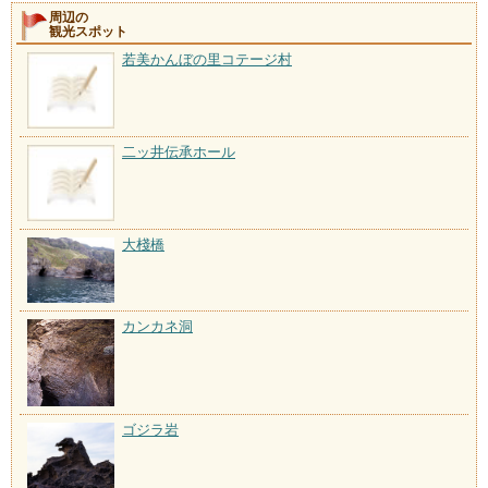
周辺の
観光スポット
若美かんぼの里コテージ村
二ッ井伝承ホール
大棧橋
カンカネ洞
ゴジラ岩