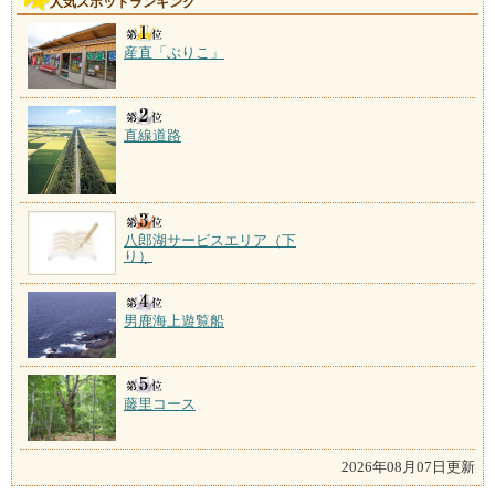
人気スポットランキング
産直「ぶりこ」
直線道路
八郎湖サービスエリア（下
り）
男鹿海上遊覧船
藤里コース
2026年08月07日更新