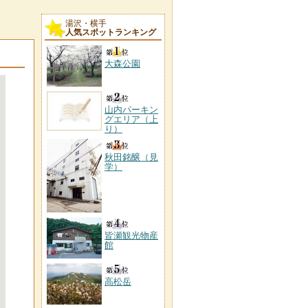
湯沢・横手
人気スポットランキング
大森公園
山内パーキン
グエリア（上
り）
秋田銘醸（見
学）
皆瀬観光物産
館
高松岳