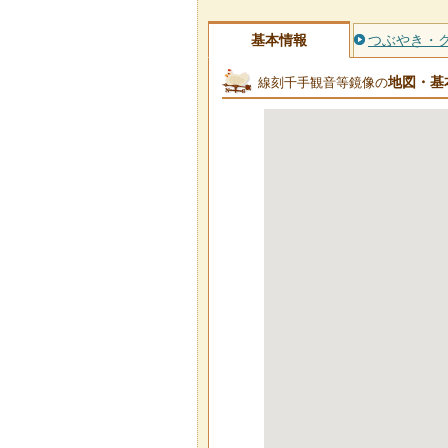
基本情報
つぶやき・
地図・基
線刻千手観音等鏡像の