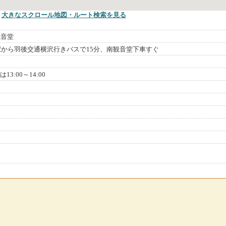
大きなスクロール地図
・ルート検索
を見る
観音堂
駅から羽後交通横沢行きバスで15分、南観音堂下車すぐ
は13:00～14:00
会