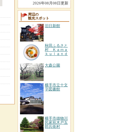
2026年08月08日更新
周辺の
観光スポット
旧日新館
秋田ふるさと
村 Ｋａｍａ
ｋｕｌａｎｄ
大森公園
横手市立十文
字図書館
横手市雄物川
民家苑木戸五
郎兵衛村