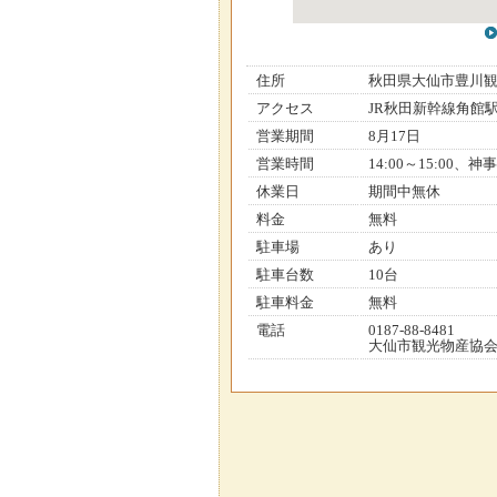
住所
秋田県大仙市豊川
アクセス
JR秋田新幹線角館
営業期間
8月17日
営業時間
14:00～15:00、神事
休業日
期間中無休
料金
無料
駐車場
あり
駐車台数
10台
駐車料金
無料
電話
0187-88-8481
大仙市観光物産協