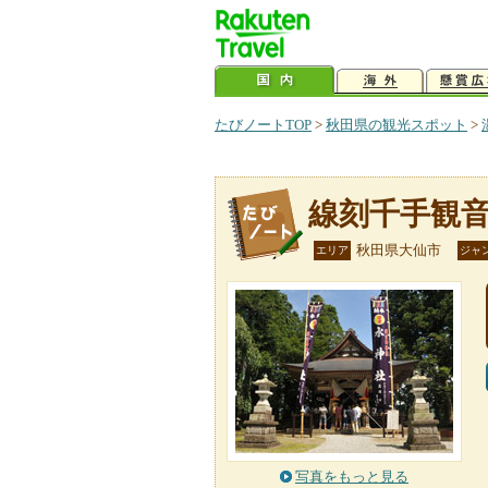
たびノートTOP
>
秋田県の観光スポット
>
線刻千手観
秋田県大仙市
エリア
ジャ
写真をもっと見る