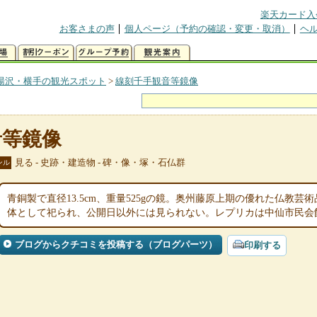
楽天カード入
お客さまの声
個人ページ（予約の確認・変更・取消）
ヘ
湯沢・横手の観光スポット
>
線刻千手観音等鏡像
音等鏡像
見る - 史跡・建造物 - 碑・像・塚・石仏群
ンル
青銅製で直径13.5cm、重量525gの鏡。奥州藤原上期の優れた仏教
体として祀られ、公開日以外には見られない。レプリカは中仙市民会
ブログからクチコミを投稿する（ブログパーツ）
印刷する