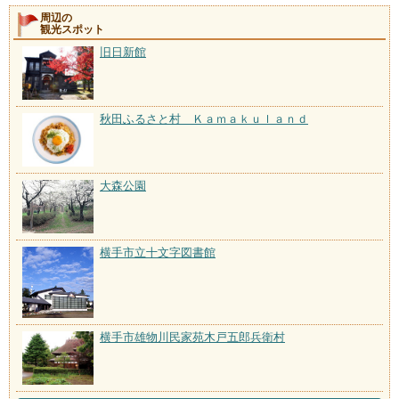
周辺の
観光スポット
旧日新館
秋田ふるさと村 Ｋａｍａｋｕｌａｎｄ
大森公園
横手市立十文字図書館
横手市雄物川民家苑木戸五郎兵衛村