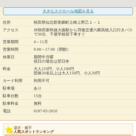
大きなスクロール地図
を見る
住所
秋田県仙北郡美郷町土崎上野乙１－１
アクセス
JR秋田新幹線大曲駅から羽後交通六郷高校入口行きバス
で30分、千屋学校前下車すぐ
営業期間
4～11月
営業時間
9:00～17:00（閉館）
休業日
期間中月曜
祝日の場合は翌日休
料金
大人210円、小人100円
団体20名以上は大人150円、小人50円
カード利用
利用不可
駐車場
あり
駐車台数
15台
駐車料金
無料
電話
0187-85-2610
湯沢・横手
人気スポットランキング