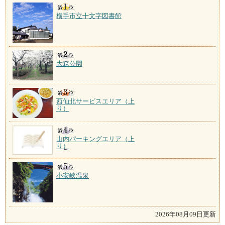
横手市立十文字図書館
大森公園
西仙北サービスエリア（上
り）
山内パーキングエリア（上
り）
小安峡温泉
2026年08月09日更新