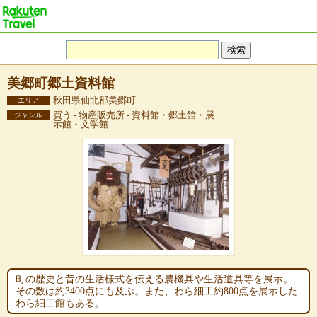
美郷町郷土資料館
秋田県仙北郡美郷町
エリア
買う - 物産販売所 - 資料館・郷土館・展
ジャンル
示館・文学館
町の歴史と昔の生活様式を伝える農機具や生活道具等を展示。
その数は約3400点にも及ぶ。また、わら細工約800点を展示した
わら細工館もある。