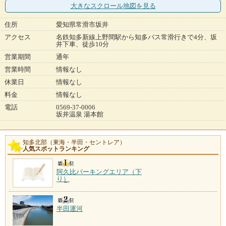
大きなスクロール地図
を見る
住所
愛知県常滑市坂井
アクセス
名鉄知多新線上野間駅から知多バス常滑行きで4分、坂
井下車、徒歩10分
営業期間
通年
営業時間
情報なし
休業日
情報なし
料金
情報なし
電話
0569-37-0006
坂井温泉 湯本館
知多北部（東海・半田・セントレア）
人気スポットランキング
阿久比パーキングエリア（下
り）
半田運河