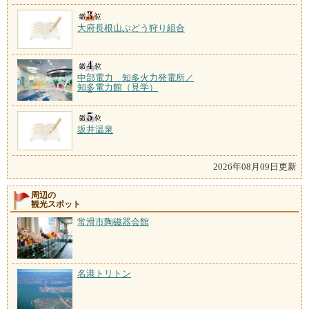
大府長根山ぶどう狩り組合
中部電力 知多火力発電所／
知多電力館（見学）
坂井温泉
2026年08月09日更新
周辺の
観光スポット
常滑市陶磁器会館
名港トリトン