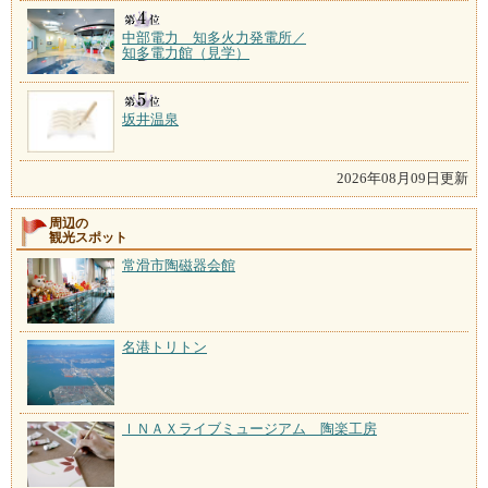
中部電力 知多火力発電所／
知多電力館（見学）
坂井温泉
2026年08月09日更新
周辺の
観光スポット
常滑市陶磁器会館
名港トリトン
ＩＮＡＸライブミュージアム 陶楽工房