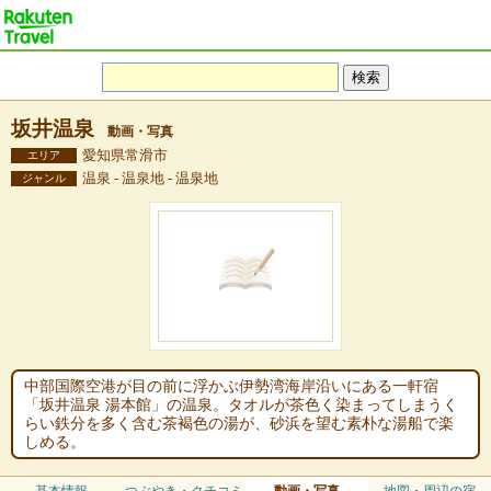
坂井温泉
動画・写真
愛知県常滑市
エリア
温泉 - 温泉地 - 温泉地
ジャンル
中部国際空港が目の前に浮かぶ伊勢湾海岸沿いにある一軒宿
「坂井温泉 湯本館」の温泉。タオルが茶色く染まってしまうく
らい鉄分を多く含む茶褐色の湯が、砂浜を望む素朴な湯船で楽
しめる。