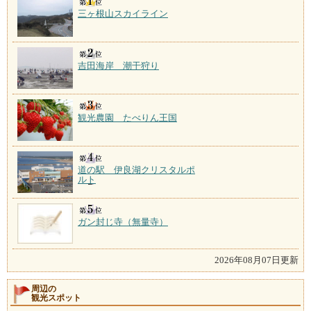
三ヶ根山スカイライン
吉田海岸 潮干狩り
観光農園 たべりん王国
道の駅 伊良湖クリスタルポ
ルト
ガン封じ寺（無量寺）
2026年08月07日更新
周辺の
観光スポット