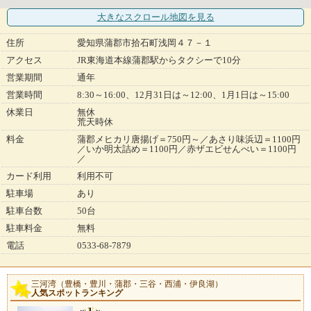
大きなスクロール地図
を見る
住所
愛知県蒲郡市拾石町浅岡４７－１
アクセス
JR東海道本線蒲郡駅からタクシーで10分
営業期間
通年
営業時間
8:30～16:00、12月31日は～12:00、1月1日は～15:00
休業日
無休
荒天時休
料金
蒲郡メヒカリ唐揚げ＝750円～／あさり味浜辺＝1100円
／いか明太詰め＝1100円／赤ザエビせんべい＝1100円
／
カード利用
利用不可
駐車場
あり
駐車台数
50台
駐車料金
無料
電話
0533-68-7879
三河湾（豊橋・豊川・蒲郡・三谷・西浦・伊良湖）
人気スポットランキング