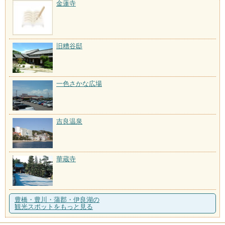
金蓮寺
旧糟谷邸
一色さかな広場
吉良温泉
華蔵寺
豊橋・豊川・蒲郡・伊良湖の
観光スポットをもっと見る