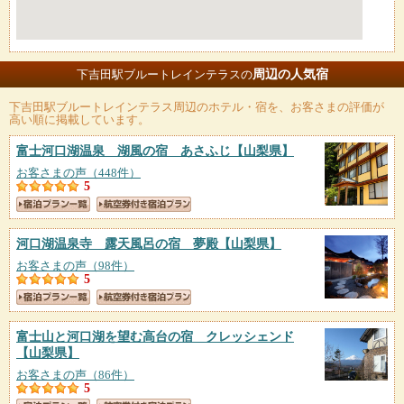
周辺の人気宿
下吉田駅ブルートレインテラスの
下吉田駅ブルートレインテラス
周辺のホテル・宿を、お客さまの評価が
高い順に掲載しています。
富士河口湖温泉 湖風の宿 あさふじ
【山梨県】
お客さまの声（448件）
5
河口湖温泉寺 露天風呂の宿 夢殿
【山梨県】
お客さまの声（98件）
5
富士山と河口湖を望む高台の宿 クレッシェンド
【山梨県】
お客さまの声（86件）
5