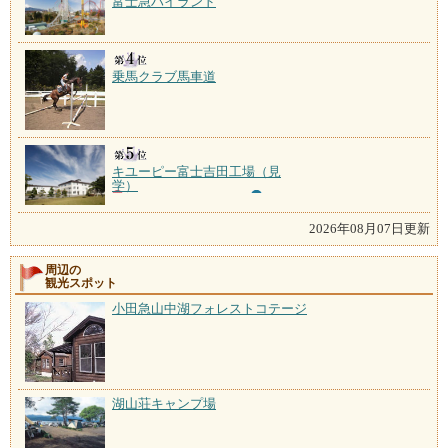
富士急ハイランド
乗馬クラブ馬車道
キユーピー富士吉田工場（見
学）
2026年08月07日更新
周辺の
観光スポット
小田急山中湖フォレストコテージ
湖山荘キャンプ場