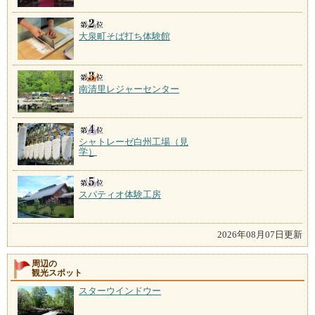
大泉町そば打ち体験館
南清里レジャーセンター
シャトレーゼ白州工場（見
学）
スパティオ体験工房
2026年08月07日更新
周辺の
観光スポット
スターウインドウー