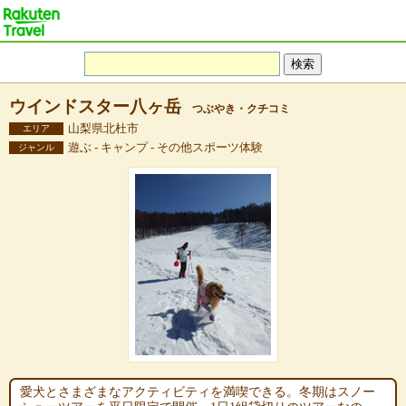
ウインドスター八ヶ岳
つぶやき・クチコミ
山梨県北杜市
エリア
遊ぶ - キャンプ - その他スポーツ体験
ジャンル
愛犬とさまざまなアクティビティを満喫できる。冬期はスノー