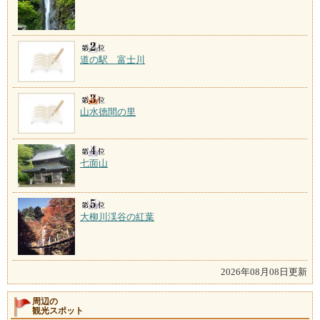
道の駅 富士川
山水徳間の里
七面山
大柳川渓谷の紅葉
2026年08月08日更新
周辺の
観光スポット