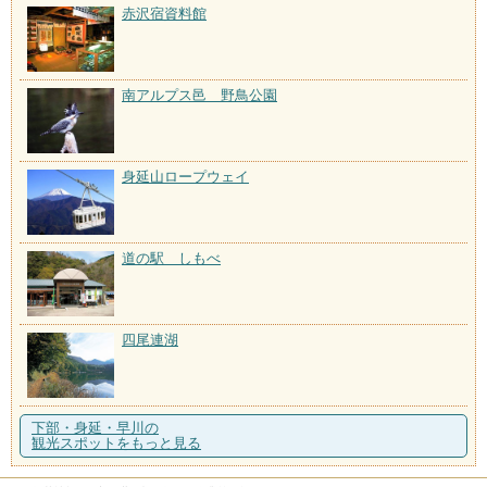
赤沢宿資料館
南アルプス邑 野鳥公園
身延山ロープウェイ
道の駅 しもべ
四尾連湖
下部・身延・早川の
観光スポットをもっと見る