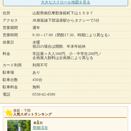
大きなスクロール地図
を見る
住所
山梨県南巨摩郡身延町下山１５９７
アクセス
JR身延線下部温泉駅からタクシーで5分
営業期間
通年
営業時間
9:30～17:00（閉館17:30、時期により異なる）
休業日
水曜
祝日の場合は開館、年末年始休
料金
常設展＝大人500円、小・中学生200円／
企画展入館料は企画展により異なる
カード利用
利用不可
駐車場
あり
駐車台数
450台
駐車料金
無料
電話
0556-62-4500
身延・下部
人気スポットランキング
雨畑渓谷