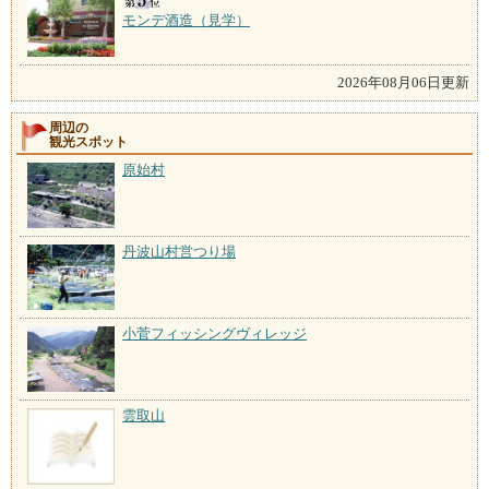
モンデ酒造（見学）
2026年08月06日更新
周辺の
観光スポット
原始村
丹波山村営つり場
小菅フィッシングヴィレッジ
雲取山