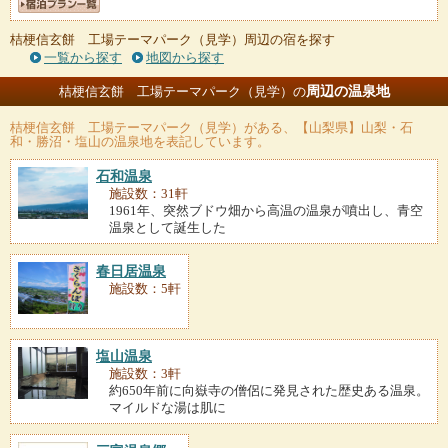
桔梗信玄餅 工場テーマパーク（見学）周辺の宿を探す
一覧から探す
地図から探す
周辺の温泉地
桔梗信玄餅 工場テーマパーク（見学）の
桔梗信玄餅 工場テーマパーク（見学）
がある、【山梨県】山梨・石
和・勝沼・塩山の温泉地を表記しています。
石和温泉
施設数：31軒
1961年、突然ブドウ畑から高温の温泉が噴出し、青空
温泉として誕生した
春日居温泉
施設数：5軒
塩山温泉
施設数：3軒
約650年前に向嶽寺の僧侶に発見された歴史ある温泉。
マイルドな湯は肌に