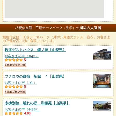
周辺の人気宿
桔梗信玄餅 工場テーマパーク（見学）の
桔梗信玄餅 工場テーマパーク（見学）
周辺のホテル・宿を、お客さま
の評価が高い順に掲載しています。
鉄道ゲストハウス 鐡ノ家
【山梨県】
お客さまの声（36件）
5
フクロウの御宿 新館 ＾
【山梨県】
お客さまの声（1件）
5
糸柳別館 離れの邸 和穣苑
【山梨県】
お客さまの声（443件）
4.89