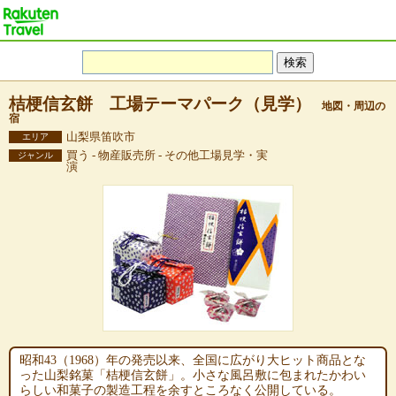
桔梗信玄餅 工場テーマパーク（見学）
地図・周辺の
宿
山梨県笛吹市
エリア
買う - 物産販売所 - その他工場見学・実
ジャンル
演
昭和43（1968）年の発売以来、全国に広がり大ヒット商品とな
った山梨銘菓「桔梗信玄餅」。小さな風呂敷に包まれたかわい
らしい和菓子の製造工程を余すところなく公開している。