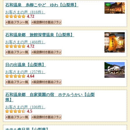
石和温泉 糸柳こやど ゆわ
【山梨県】
お客さまの声（816件）
4.72
石和温泉郷 旅館深雪温泉
【山梨県】
お客さまの声（466件）
4.72
日の出温泉
【山梨県】
お客さまの声（257件）
4.64
石和温泉郷 自家菜園の宿 ホテルうかい
【山梨
県】
お客さまの声（106件）
4.5
ホテル春日居
【山梨県】