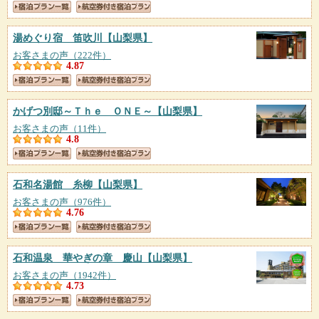
湯めぐり宿 笛吹川
【山梨県】
お客さまの声（222件）
4.87
かげつ別邸～Ｔｈｅ ＯＮＥ～
【山梨県】
お客さまの声（11件）
4.8
石和名湯館 糸柳
【山梨県】
お客さまの声（976件）
4.76
石和温泉 華やぎの章 慶山
【山梨県】
お客さまの声（1942件）
4.73