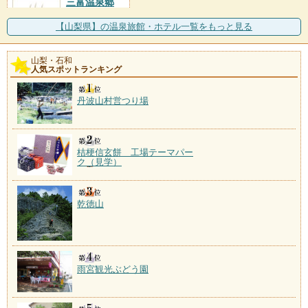
三富温泉郷
施設数：1軒
【山梨県】の温泉旅館・ホテル一覧をもっと見る
山梨・石和
人気スポットランキング
丹波山村営つり場
桔梗信玄餅 工場テーマパー
ク（見学）
乾徳山
雨宮観光ぶどう園