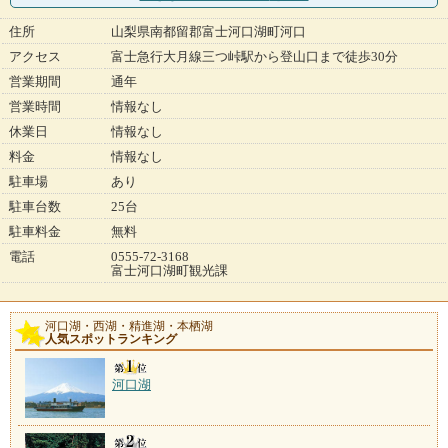
住所
山梨県南都留郡富士河口湖町河口
アクセス
富士急行大月線三つ峠駅から登山口まで徒歩30分
営業期間
通年
営業時間
情報なし
休業日
情報なし
料金
情報なし
駐車場
あり
駐車台数
25台
駐車料金
無料
電話
0555-72-3168
富士河口湖町観光課
河口湖・西湖・精進湖・本栖湖
人気スポットランキング
河口湖