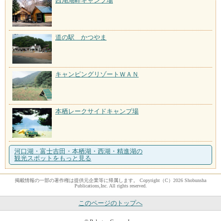
西湖湖畔キャンプ場
道の駅 かつやま
キャンピングリゾートＷＡＮ
本栖レークサイドキャンプ場
河口湖・富士吉田・本栖湖・西湖・精進湖の
観光スポットをもっと見る
掲載情報の一部の著作権は提供元企業等に帰属します。 Copyright（C）2026 Shobunsha
Publications,Inc. All rights reserved.
このページのトップへ