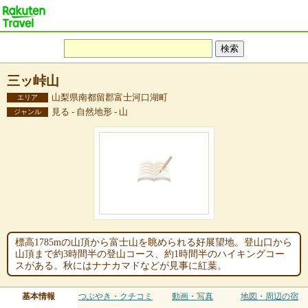
三ッ峠山
山梨県南都留郡富士河口湖町
エリア
見る - 自然地形 - 山
ジャンル
標高1785mの山頂から富士山を眺められる好展望地。登山口から
山頂まで約3時間半の登山コース、約1時間半のハイキングコー
スがある。秋にはナナカマドなどが見事に紅葉。
基本情報
つぶやき・クチコミ
動画・写真
地図・周辺の宿