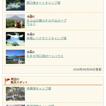
西の海オートキャンプ場
天上山公園カチカチ山ロープ
ウェイ
本栖レークサイドキャンプ場
ＫＢＨ河口湖ボートハウス
2026年08月08日更新
周辺の
観光スポット
本栖湖キャンプ場