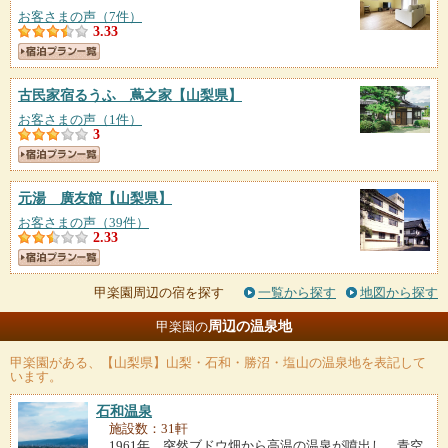
お客さまの声（7件）
3.33
古民家宿るうふ 蔦之家
【山梨県】
お客さまの声（1件）
3
元湯 廣友館
【山梨県】
お客さまの声（39件）
2.33
甲楽園周辺の宿を探す
一覧から探す
地図から探す
周辺の温泉地
甲楽園の
甲楽園
がある、【山梨県】山梨・石和・勝沼・塩山の温泉地を表記して
います。
石和温泉
施設数：31軒
1961年、突然ブドウ畑から高温の温泉が噴出し、青空