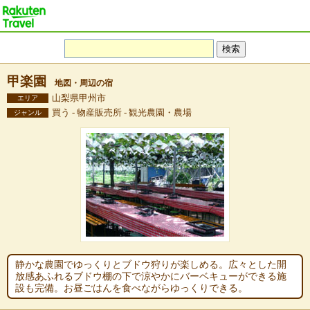
甲楽園
地図・周辺の宿
山梨県甲州市
エリア
買う - 物産販売所 - 観光農園・農場
ジャンル
静かな農園でゆっくりとブドウ狩りが楽しめる。広々とした開
放感あふれるブドウ棚の下で涼やかにバーベキューができる施
設も完備。お昼ごはんを食べながらゆっくりできる。