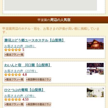
周辺の人気宿
甲楽園の
甲楽園
周辺のホテル・宿を、お客さまの評価が高い順に掲載していま
す。
勝沼ぶどう郷ユースホステル
【山梨県】
お客さまの声（84件）
5
わいんと宿 川口園
【山梨県】
お客さまの声（237件）
4.8
ひとつぶの葡萄
【山梨県】
お客さまの声（27件）
4.53