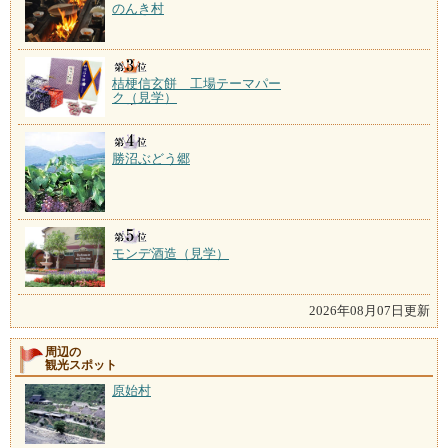
のんき村
桔梗信玄餅 工場テーマパー
ク（見学）
勝沼ぶどう郷
モンデ酒造（見学）
2026年08月07日更新
周辺の
観光スポット
原始村