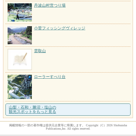
丹波山村営つり場
小菅フィッシングヴィレッジ
雲取山
ローラーすべり台
山梨・石和・勝沼・塩山の
観光スポットをもっと見る
掲載情報の一部の著作権は提供元企業等に帰属します。 Copyright（C）2026 Shobunsha
Publications,Inc. All rights reserved.