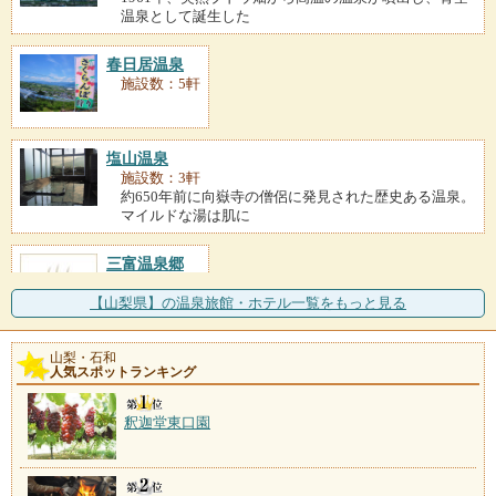
温泉として誕生した
春日居温泉
施設数：5軒
塩山温泉
施設数：3軒
約650年前に向嶽寺の僧侶に発見された歴史ある温泉。
マイルドな湯は肌に
三富温泉郷
施設数：1軒
【山梨県】の温泉旅館・ホテル一覧をもっと見る
山梨・石和
人気スポットランキング
釈迦堂東口園