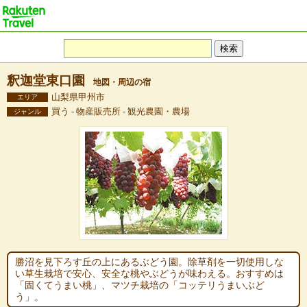
釈迦堂東口園
地図・周辺の宿
山梨県甲州市
エリア
買う - 物産販売所 - 観光農園・農場
ジャンル
勝沼を見下ろす丘の上にあるぶどう園。除草剤を一切使用しな
い草生栽培で安心、安全な桃やぶどうが味わえる。おすすめは
「固くてうまい桃」、マツチ栽培の「コッテリうまいぶど
う」。