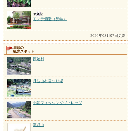
モンデ酒造（見学）
2026年08月07日更新
周辺の
観光スポット
原始村
丹波山村営つり場
小菅フィッシングヴィレッジ
雲取山