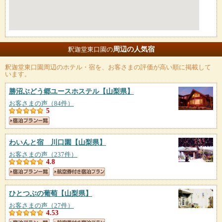
周辺の人気宿
釈迦堂東口園の
釈迦堂東口園
周辺のホテル・宿を、お客さまの評価が高い順に掲載して
います。
勝沼ぶどう郷ユースホステル
【山梨県】
お客さまの声（84件）
5
わいんと宿 川口園
【山梨県】
お客さまの声（237件）
4.8
ひとつぶの葡萄
【山梨県】
お客さまの声（27件）
4.53