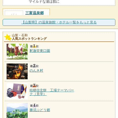
マイルドな湯は肌に
三富温泉郷
施設数：1軒
【山梨県】の温泉旅館・ホテル一覧をもっと見る
山梨・石和
人気スポットランキング
釈迦堂東口園
のんき村
桔梗信玄餅 工場テーマパー
ク（見学）
勝沼ぶどう郷