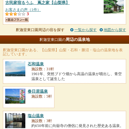
古民家宿るうふ 蔦之家
【山梨県】
お客さまの声（1件）
3
釈迦堂東口園周辺の宿を探す
一覧から探す
地図から探す
周辺の温泉地
釈迦堂東口園の
釈迦堂東口園
がある、【山梨県】山梨・石和・勝沼・塩山の温泉地を表
記しています。
石和温泉
施設数：31軒
1961年、突然ブドウ畑から高温の温泉が噴出し、青空
温泉として誕生した
春日居温泉
施設数：5軒
塩山温泉
施設数：3軒
約650年前に向嶽寺の僧侶に発見された歴史ある温泉。