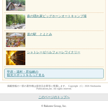
森の隠れ家ビッグホーンオートキャンプ場
道の駅 とよとみ
シャトレーゼベルフォーレワイナリー
甲府・湯村・昇仙峡の
観光スポットをもっと見る
掲載情報の一部の著作権は提供元企業等に帰属します。 Copyright（C）2026 Shobunsha
Publications,Inc. All rights reserved.
このページのトップへ
© Rakuten Group, Inc.