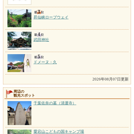
昇仙峡ロープウェイ
武田神社
ドメーヌ・久
2026年08月07日更新
周辺の
観光スポット
千葉佐奈の墓（清運寺）
愛宕山こどもの国キャンプ場