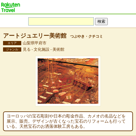
アートジュエリー美術館
つぶやき・クチコミ
山梨県甲府市
エリア
見る - 文化施設 - 美術館
ジャンル
ヨーロッパの宝石彫刻や日本の彫金作品、カメオの名品などを
展示、販売。デザインが古くなった宝石のリフォームも行って
いる。天然宝石のお洒落体験工房もある。