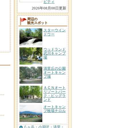
ビティ
2026年08月08日更新
周辺の
観光スポット
スターウイン
ドウー
ウッドランド
武川キャンプ
場
清里丘の公園
オートキャン
プ場
ＡＣＮオート
リゾートパー
ク・ビッグラ
ンド
オートキャン
プ牧場チロル
八ヶ岳・小淵沢・清里・