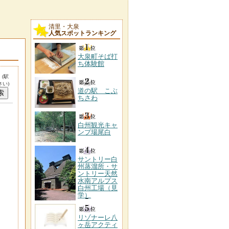
清里・大泉
人気スポットランキング
大泉町そば打
ち体験館
。
(駅
い)
道の駅 こぶ
ちさわ
白州観光キャ
ンプ場尾白
サントリー白
州蒸溜所・サ
ントリー天然
水南アルプス
白州工場（見
学）
リゾナーレ八
ヶ岳アクティ