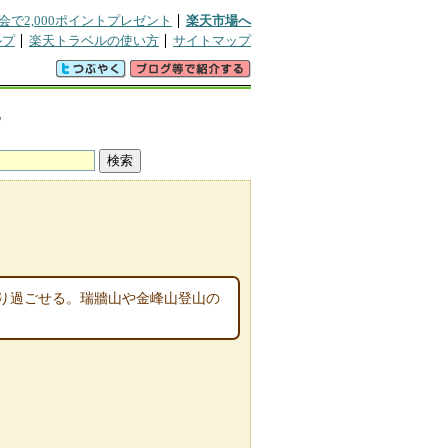
会で2,000ポイントプレゼント
楽天市場へ
ルプ
楽天トラベルの使い方
サイトマップ
地
り過ごせる。瑞牆山や金峰山登山の