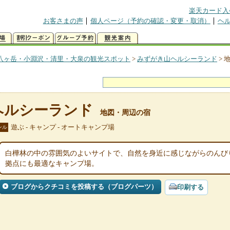
楽天カード入
お客さまの声
個人ページ（予約の確認・変更・取消）
ヘ
八ヶ岳・小淵沢・清里・大泉の観光スポット
>
みずがき山ヘルシーランド
>
ヘルシーランド
地図・周辺の宿
遊ぶ - キャンプ - オートキャンプ場
ンル
白樺林の中の雰囲気のよいサイトで、自然を身近に感じながらのんび
拠点にも最適なキャンプ場。
ブログからクチコミを投稿する（ブログパーツ）
印刷する