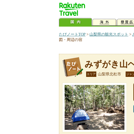
たびノートTOP
>
山梨県の観光スポット
>
図・周辺の宿
みずがき山
山梨県北杜市
エリア
ジャ