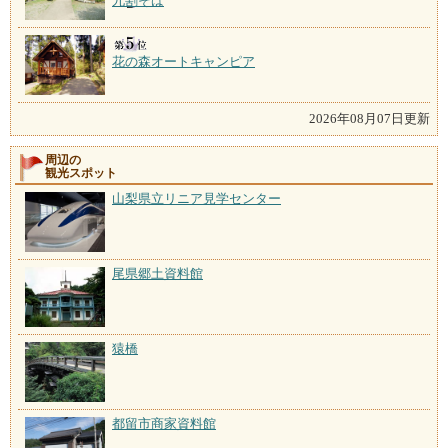
九割そば
花の森オートキャンピア
2026年08月07日更新
周辺の
観光スポット
山梨県立リニア見学センター
尾県郷土資料館
猿橋
都留市商家資料館