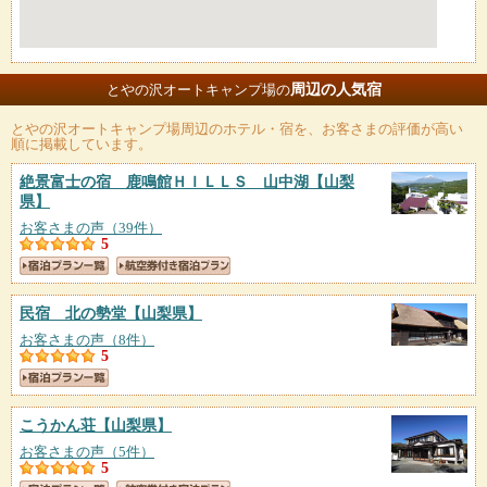
周辺の人気宿
とやの沢オートキャンプ場の
とやの沢オートキャンプ場
周辺のホテル・宿を、お客さまの評価が高い
順に掲載しています。
絶景富士の宿 鹿鳴館ＨＩＬＬＳ 山中湖
【山梨
県】
お客さまの声（39件）
5
民宿 北の勢堂
【山梨県】
お客さまの声（8件）
5
こうかん荘
【山梨県】
お客さまの声（5件）
5