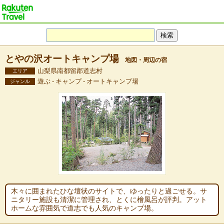
とやの沢オートキャンプ場
地図・周辺の宿
山梨県南都留郡道志村
エリア
遊ぶ - キャンプ - オートキャンプ場
ジャンル
木々に囲まれたひな壇状のサイトで、ゆったりと過ごせる。サ
ニタリー施設も清潔に管理され、とくに檜風呂が評判。アット
ホームな雰囲気で道志でも人気のキャンプ場。