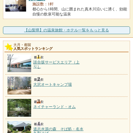
施設数：1軒
都心から1時間、山に囲まれた真木川沿いに湧く、効能
自慢の飲泉可能な温泉
【山梨県】の温泉旅館・ホテル一覧をもっと見る
大月・都留
人気スポットランキング
談合坂サービスエリア（上
り）
大沢オートキャンプ場
ネイチャーランド・オム
道志水源の森 そば処・名水