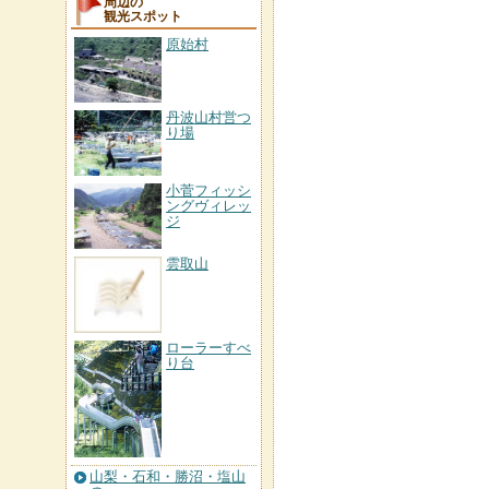
周辺の
観光スポット
原始村
丹波山村営つ
り場
小菅フィッシ
ングヴィレッ
ジ
雲取山
ローラーすべ
り台
山梨・石和・勝沼・塩山