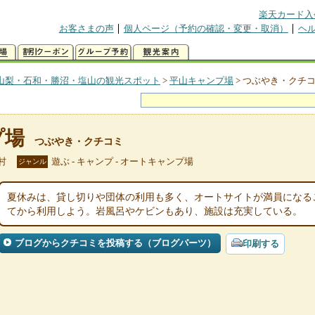
楽天カード入
お客さまの声
個人ページ（予約の確認・変更・取消）
ヘ
山梨・石和・勝沼・塩山の観光スポット
>
平山キャンプ場
>
つぶやき・クチ
プ場
つぶやき・クチコミ
村
遊ぶ - キャンプ - オートキャンプ場
ジャンル
夏休みは、貸し切りや団体の利用も多く、オートサイトが満員になる
てから利用しよう。岩風呂やケビンもあり、施設は充実している。
ブログからクチコミを投稿する（ブログパーツ）
印刷する