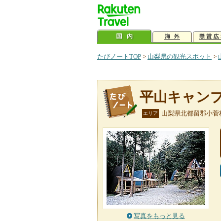
たびノートTOP
>
山梨県の観光スポット
>
平山キャン
山梨県北都留郡小菅
エリア
写真をもっと見る