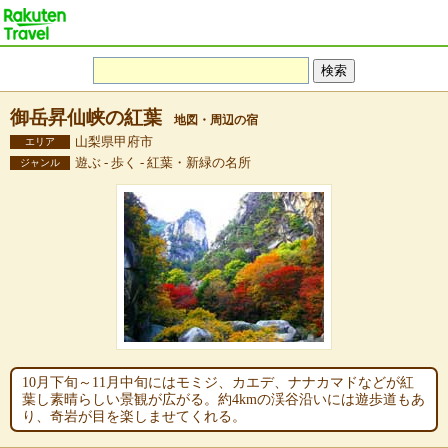
御岳昇仙峡の紅葉
地図・周辺の宿
山梨県甲府市
エリア
遊ぶ - 歩く - 紅葉・新緑の名所
ジャンル
10月下旬～11月中旬にはモミジ、カエデ、ナナカマドなどが紅
葉し素晴らしい景観が広がる。約4kmの渓谷沿いには遊歩道もあ
り、奇岩が目を楽しませてくれる。