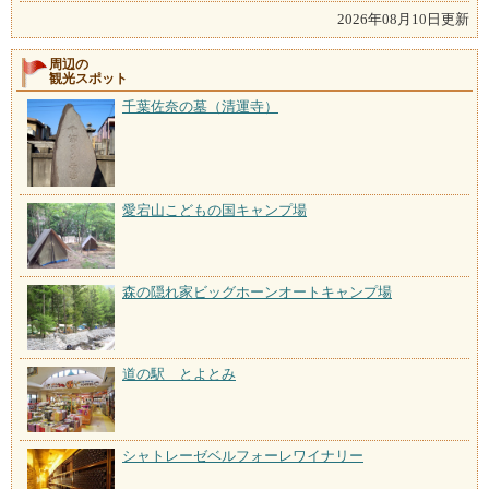
2026年08月10日更新
周辺の
観光スポット
千葉佐奈の墓（清運寺）
愛宕山こどもの国キャンプ場
森の隠れ家ビッグホーンオートキャンプ場
道の駅 とよとみ
シャトレーゼベルフォーレワイナリー