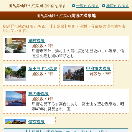
御岳昇仙峡の紅葉周辺の宿を探す
一覧から探す
地図から探す
周辺の温泉地
御岳昇仙峡の紅葉の
御岳昇仙峡の紅葉
がある、【山梨県】甲府・湯村・昇仙峡の温泉地を表
記しています。
湯村温泉
施設数：7軒
甲府市郊外、湯村山の麓に広がる歴史の古い温泉。信
玄公の隠し湯の筆頭とし
竜王ラドン温泉
甲府市内温泉
施設数：2軒
施設数：2軒
神の湯温泉
施設数：1軒
甲府を見下ろす高台にあり、富士山を望む温泉地。昭
和47年に発見され、宝
信玄温泉
施設数：1軒