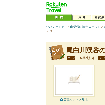
たびノートTOP
>
山梨県の観光スポット
>
チコミ
尾白川渓谷
山梨県北杜市
エリア
ジャ
写真をもっと見る