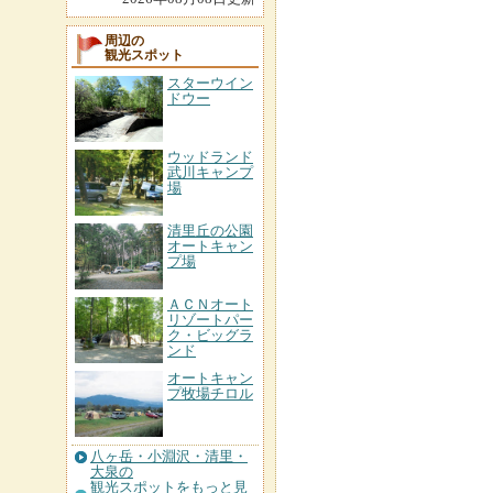
周辺の
観光スポット
スターウイン
ドウー
ウッドランド
武川キャンプ
場
清里丘の公園
オートキャン
プ場
ＡＣＮオート
リゾートパー
ク・ビッグラ
ンド
オートキャン
プ牧場チロル
八ヶ岳・小淵沢・清里・
大泉の
観光スポットをもっと見