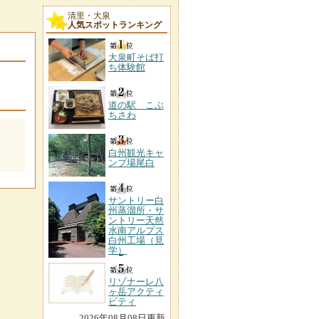
清里・大泉
人気スポットランキング
大泉町そば打
ち体験館
道の駅 こぶ
ちさわ
白州観光キャ
ンプ場尾白
サントリー白
州蒸溜所・サ
ントリー天然
水南アルプス
白州工場（見
学）
リゾナーレ八
ヶ岳アクティ
ビティ
2026年08月08日更新