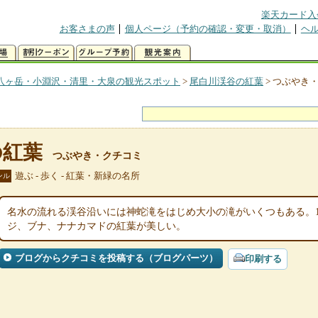
楽天カード入
お客さまの声
個人ページ（予約の確認・変更・取消）
ヘ
八ヶ岳・小淵沢・清里・大泉の観光スポット
>
尾白川渓谷の紅葉
>
つぶやき
の紅葉
つぶやき・クチコミ
遊ぶ - 歩く - 紅葉・新緑の名所
ンル
名水の流れる渓谷沿いには神蛇滝をはじめ大小の滝がいくつもある。1
ジ、ブナ、ナナカマドの紅葉が美しい。
ブログからクチコミを投稿する（ブログパーツ）
印刷する