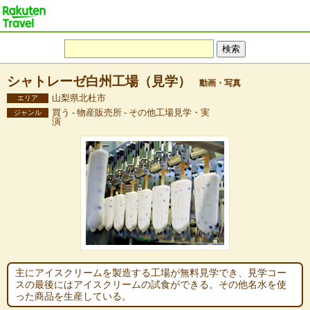
シャトレーゼ白州工場（見学）
動画・写真
山梨県北杜市
エリア
買う - 物産販売所 - その他工場見学・実
ジャンル
演
主にアイスクリームを製造する工場が無料見学でき、見学コー
スの最後にはアイスクリームの試食ができる。その他名水を使
った商品を生産している。