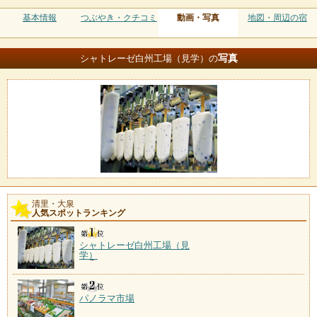
基本情報
つぶやき・クチコミ
動画・写真
地図・周辺の宿
写真
シャトレーゼ白州工場（見学）の
清里・大泉
人気スポットランキング
シャトレーゼ白州工場（見
学）
パノラマ市場