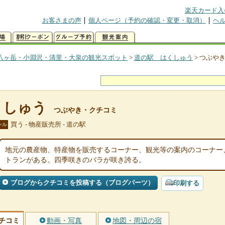
楽天カード入
お客さまの声
個人ページ（予約の確認・変更・取消）
ヘ
八ヶ岳・小淵沢・清里・大泉の観光スポット
>
道の駅 はくしゅう
>
つぶや
くしゅう
つぶやき・クチコミ
買う - 物産販売所 - 道の駅
ンル
地元の農産物、特産物を販売するコーナー、観光等の案内のコーナー
トランがある。四季咲きのバラが咲き誇る。
ブログからクチコミを投稿する（ブログパーツ）
印刷する
チコミ
動画・写真
地図・周辺の宿