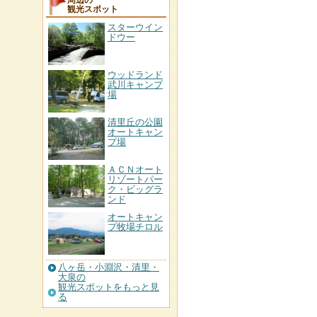
観光スポット
スターウイン
ドウー
ウッドランド
武川キャンプ
場
清里丘の公園
オートキャン
プ場
ＡＣＮオート
リゾートパー
ク・ビッグラ
ンド
オートキャン
プ牧場チロル
八ヶ岳・小淵沢・清里・
大泉の
観光スポットをもっと見
る