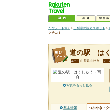
たびノートTOP
>
山梨県の観光スポット
>
クチコミ
道の駅 は
山梨県北杜市
エリア
ジャ
写真をもっと見る
基本情報
つぶやき・ク