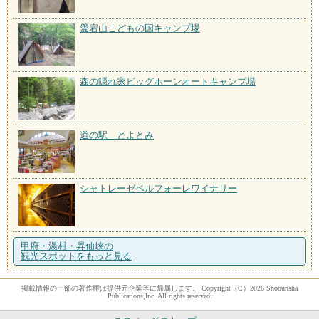
愛宕山こどもの国キャンプ場
森の隠れ家ビッグホーンオートキャンプ場
道の駅 とよとみ
シャトレーゼベルフォーレワイナリー
甲府・湯村・昇仙峡の
観光スポットをもっと見る
掲載情報の一部の著作権は提供元企業等に帰属します。 Copyright（C）2026 Shobunsha
Publications,Inc. All rights reserved.