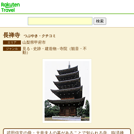
長禅寺
つぶやき・クチコミ
山梨県甲府市
エリア
見る - 史跡・建造物 - 寺院（観音・不
ジャンル
動）
武田信玄の母・大井夫人の墓があることで知られる寺。臨済禅