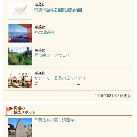
甲府市遊亀公園附属動物園
神の湯温泉
昇仙峡ロープウェイ
サントリー登美の丘ワイナリ
ー
2026年08月08日更新
周辺の
観光スポット
千葉佐奈の墓（清運寺）