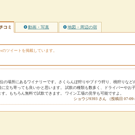
チコミ
動画・写真
地図・周辺の宿
terのツイートを掲載しています。
分位の場所にあるワイナリーです。さくらんぼ狩りやブドウ狩り、桃狩りなど
後に立ち寄っても良いかと思います。 試飲の種類も数多く、ドライバーやお
ます。もちろん無料で試飲できます。 ワイン工場の見学も可能ですよ。
ショウジ9393 さん （投稿日 07-09-