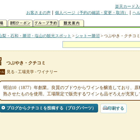
楽天カード入
お客さまの声
個人ページ（予約の確認・変更・取消）
ヘ
山梨・石和・勝沼・塩山の観光スポット
>
シャトー勝沼
>
つぶやき・クチコ
沼
つぶやき・クチコミ
見る - 工場見学 - ワイナリー
ンル
明治10（1877）年創業。良質のブドウからワインを醸造しており、
熟させたものを使用。工場限定で販売するワインも品ぞろえが充実し
ブログからクチコミを投稿する（ブログパーツ）
印刷する