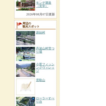
モンデ酒造
（見学）
2026年08月07日更新
周辺の
観光スポット
原始村
丹波山村営つ
り場
小菅フィッシ
ングヴィレッ
ジ
雲取山
ローラーすべ
り台