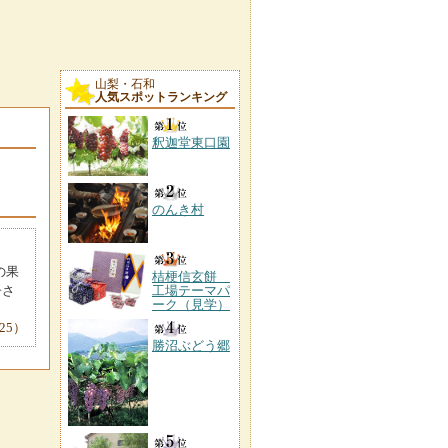
山梨・石和
人気スポットランキング
釈迦堂東口園
のんき村
の果
桔梗信玄餅
子さ
工場テーマパ
ーク（見学）
25）
勝沼ぶどう郷