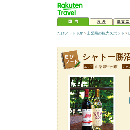
たびノートTOP
>
山梨県の観光スポット
>
シャトー勝
山梨県甲州市
エリア
ジャ