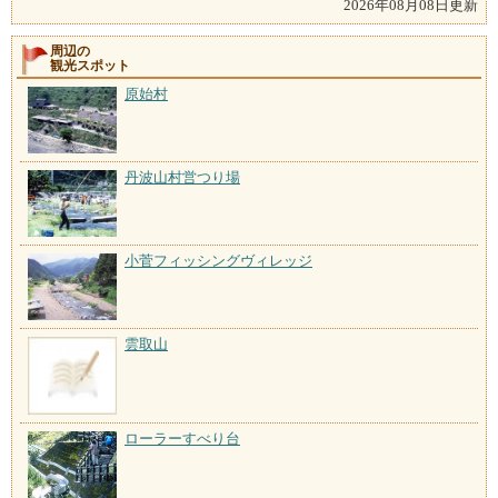
2026年08月08日更新
周辺の
観光スポット
原始村
丹波山村営つり場
小菅フィッシングヴィレッジ
雲取山
ローラーすべり台