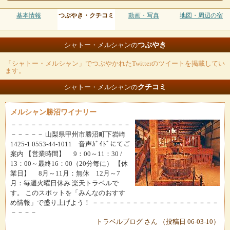
基本情報
つぶやき・クチコミ
動画・写真
地図・周辺の宿
つぶやき
シャトー・メルシャンの
「シャトー・メルシャン」でつぶやかれたTwitterのツイートを掲載してい
ます。
クチコミ
シャトー・メルシャンの
メルシャン勝沼ワイナリー
－－－－－－－－－－－－－－－－－－
－－－－－ 山梨県甲州市勝沼町下岩崎
1425-1 0553-44-1011 音声ｶﾞｲﾄﾞにてご
案内 【営業時間】 9：00～11：30 /
13：00～最終16：00（20分毎に） 【休
業日】 8月～11月：無休 12月～7
月：毎週火曜日休み 楽天トラベルで
す。 このスポットを「みんなのおすす
め情報」で盛り上げよう！ －－－－－－－－－－－－－－－－－－－
－－－－
トラベルブログ さん （投稿日 06-03-10）