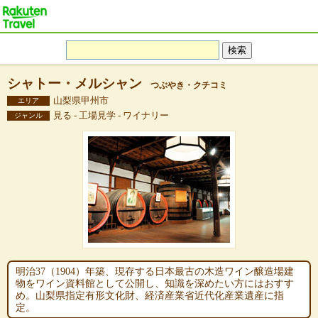
シャトー・メルシャン
つぶやき・クチコミ
山梨県甲州市
エリア
見る - 工場見学 - ワイナリー
ジャンル
明治37（1904）年築、現存する日本最古の木造ワイン醸造場建
物をワイン資料館として公開し、知識を深めたい方にはおすす
め。山梨県指定有形文化財、経済産業省近代化産業遺産に指
定。