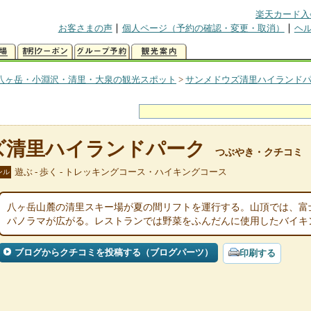
楽天カード入
お客さまの声
個人ページ（予約の確認・変更・取消）
ヘ
八ヶ岳・小淵沢・清里・大泉の観光スポット
>
サンメドウズ清里ハイランド
ズ清里ハイランドパーク
つぶやき・クチコミ
遊ぶ - 歩く - トレッキングコース・ハイキングコース
ンル
八ヶ岳山麓の清里スキー場が夏の間リフトを運行する。山頂では、富
パノラマが広がる。レストランでは野菜をふんだんに使用したバイキ
ブログからクチコミを投稿する（ブログパーツ）
印刷する