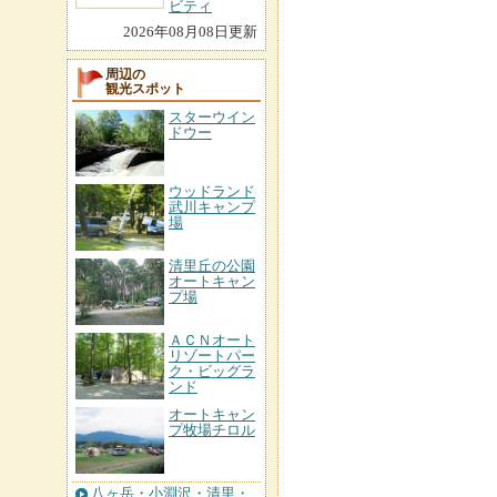
ビティ
2026年08月08日更新
周辺の
観光スポット
スターウイン
ドウー
ウッドランド
武川キャンプ
場
清里丘の公園
オートキャン
プ場
ＡＣＮオート
リゾートパー
ク・ビッグラ
ンド
オートキャン
プ牧場チロル
八ヶ岳・小淵沢・清里・