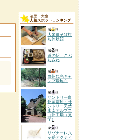
清里・大泉
人気スポットランキング
大泉町そば打
ち体験館
道の駅 こぶ
ちさわ
白州観光キャ
ンプ場尾白
サントリー白
州蒸溜所・サ
ントリー天然
水南アルプス
白州工場（見
学）
リゾナーレ八
ヶ岳アクティ