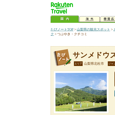
たびノートTOP
>
山梨県の観光スポット
>
ク
>
つぶやき・クチコミ
サンメドウ
山梨県北杜市
エリア
ジャ