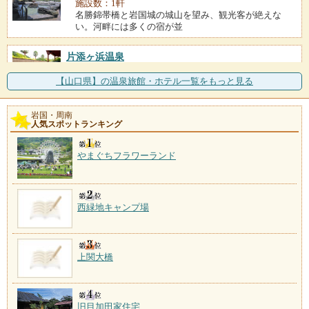
施設数：1軒
名勝錦帯橋と岩国城の城山を望み、観光客が絶えな
い。河畔には多くの宿が並
片添ヶ浜温泉
施設数：1軒
瀬戸内海に浮かぶ周防大島の片添ヶ浜に立つ「ホテル
【山口県】の温泉旅館・ホテル一覧をもっと見る
＆リゾートサンシャイン
岩国・周南
人気スポットランキング
やまぐちフラワーランド
西緑地キャンプ場
上関大橋
旧目加田家住宅