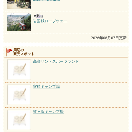
岩国城ロープウエー
2026年08月07日更新
周辺の
観光スポット
高瀬サン・スポーツランド
室積キャンプ場
虹ヶ浜キャンプ場