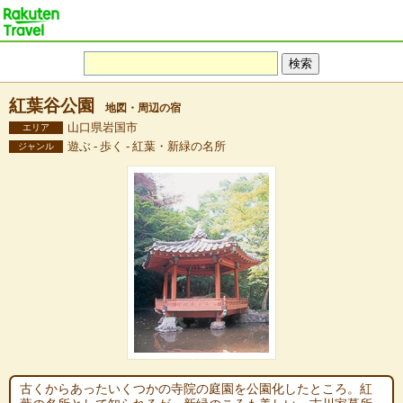
紅葉谷公園
地図・周辺の宿
山口県岩国市
エリア
遊ぶ - 歩く - 紅葉・新緑の名所
ジャンル
古くからあったいくつかの寺院の庭園を公園化したところ。紅