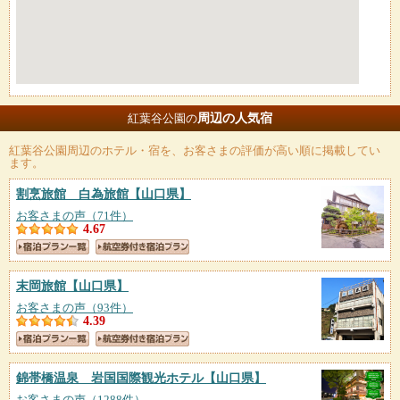
周辺の人気宿
紅葉谷公園の
紅葉谷公園
周辺のホテル・宿を、お客さまの評価が高い順に掲載してい
ます。
割烹旅館 白為旅館
【山口県】
お客さまの声（71件）
4.67
末岡旅館
【山口県】
お客さまの声（93件）
4.39
錦帯橋温泉 岩国国際観光ホテル
【山口県】
お客さまの声（1288件）