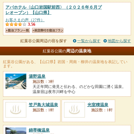
アパホテル〈山口岩国駅前西〉（２０２６年６月プ
レオープン）
【山口県】
お客さまの声（27件）
3.56
紅葉谷公園周辺の宿を探す
一覧から探す
地図から探す
周辺の温泉地
紅葉谷公園の
紅葉谷公園
がある、【山口県】岩国・周南・柳井の温泉地を表記してい
ます。
湯野温泉
施設数：3軒
天正年間に発見と伝わる、のどかな田園に湧く温泉。
温泉宿は夜市川畔を中心
笠戸島大城温泉
光室積温泉
施設数：1軒
施設数：1軒
錦帯橋温泉