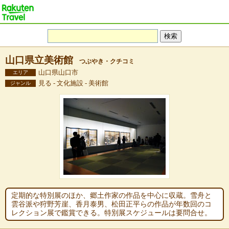
山口県立美術館
つぶやき・クチコミ
山口県山口市
エリア
見る - 文化施設 - 美術館
ジャンル
定期的な特別展のほか、郷土作家の作品を中心に収蔵。雪舟と
雲谷派や狩野芳崖、香月泰男、松田正平らの作品が年数回のコ
レクション展で鑑賞できる。特別展スケジュールは要問合せ。