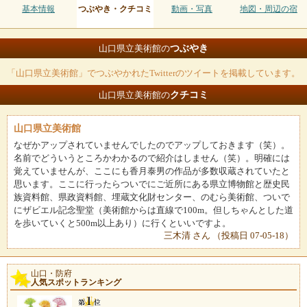
基本情報
つぶやき・クチコミ
動画・写真
地図・周辺の宿
つぶやき
山口県立美術館の
「山口県立美術館」でつぶやかれたTwitterのツイートを掲載しています。
クチコミ
山口県立美術館の
山口県立美術館
なぜかアップされていませんでしたのでアップしておきます（笑）。
名前でどういうところかわかるので紹介はしません（笑）。明確には
覚えていませんが、ここにも香月泰男の作品が多数収蔵されていたと
思います。ここに行ったらついでにご近所にある県立博物館と歴史民
族資料館、県政資料館、埋蔵文化財センター、のむら美術館、ついで
にザビエル記念聖堂（美術館からは直線で100m。但しちゃんとした道
を歩いていくと500m以上あり）に行くといいですよ。
三木清 さん （投稿日 07-05-18）
山口・防府
人気スポットランキング