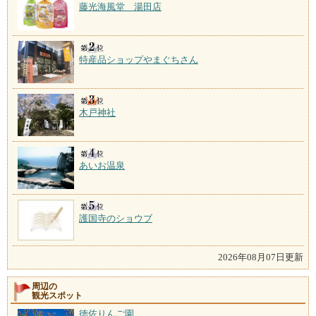
藤光海風堂 湯田店
特産品ショップやまぐちさん
木戸神社
あいお温泉
護国寺のショウブ
2026年08月07日更新
周辺の
観光スポット
徳佐りんご園