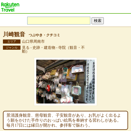
川崎観音
つぶやき・クチコミ
山口県周南市
エリア
見る - 史跡・建造物 - 寺院（観音・不
ジャンル
動）
景清護身観音、慈母観音、子安観音があり、お乳がよく出るよ
う願をかけた手作りのおっぱい絵馬を奉納する習わしがある。
毎月17日には縁日が開かれ、参拝客で賑わう。