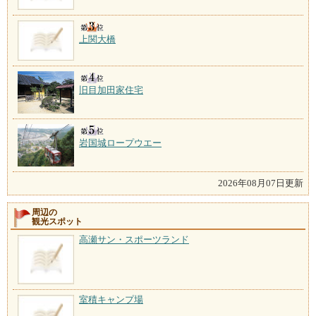
上関大橋
旧目加田家住宅
岩国城ロープウエー
2026年08月07日更新
周辺の
観光スポット
高瀬サン・スポーツランド
室積キャンプ場