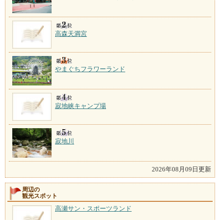
高森天満宮
やまぐちフラワーランド
寂地峡キャンプ場
寂地川
2026年08月09日更新
周辺の
観光スポット
高瀬サン・スポーツランド