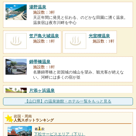
湯野温泉
施設数：3軒
天正年間に発見と伝わる、のどかな田園に湧く温泉。
温泉宿は夜市川畔を中心
笠戸島大城温泉
光室積温泉
施設数：1軒
施設数：1軒
錦帯橋温泉
施設数：1軒
名勝錦帯橋と岩国城の城山を望み、観光客が絶えな
い。河畔には多くの宿が並
片添ヶ浜温泉
施設数：1軒
瀬戸内海に浮かぶ周防大島の片添ヶ浜に立つ「ホテル
【山口県】の温泉旅館・ホテル一覧をもっと見る
＆リゾートサンシャイン
岩国・周南
人気スポットランキング
下松サービスエリア（下り）