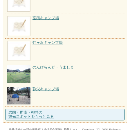
室積キャンプ場
虹ヶ浜キャンプ場
のんびらんど・うましま
弥栄キャンプ場
岩国・周南・柳井の
観光スポットをもっと見る
掲載情報の一部の著作権は提供元企業等に帰属します。 Copyright（C）2026 Shobunsha