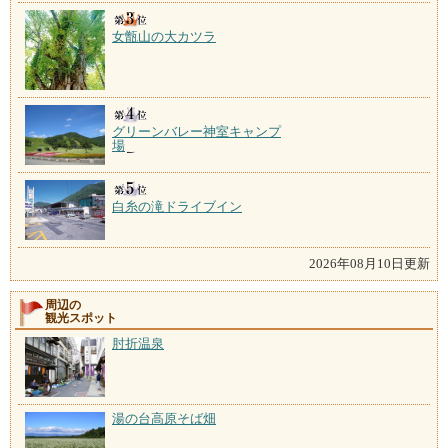
女甑山の大カツラ
グリーンバレー神室キャンプ
場
白糸の滝ドライブイン
2026年08月10日更新
周辺の
観光スポット
肘折温泉
湯の台高原そば畑