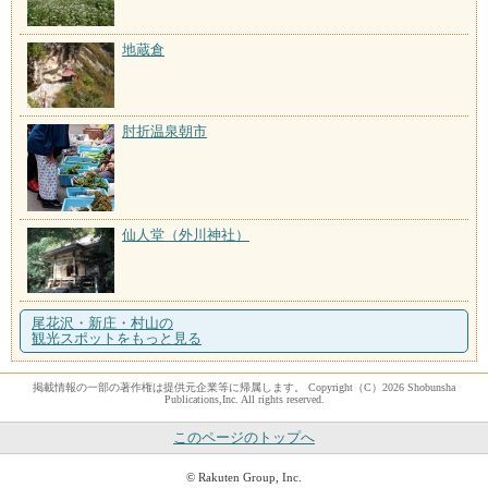
地蔵倉
肘折温泉朝市
仙人堂（外川神社）
尾花沢・新庄・村山の
観光スポットをもっと見る
掲載情報の一部の著作権は提供元企業等に帰属します。 Copyright（C）2026 Shobunsha
Publications,Inc. All rights reserved.
このページのトップへ
© Rakuten Group, Inc.