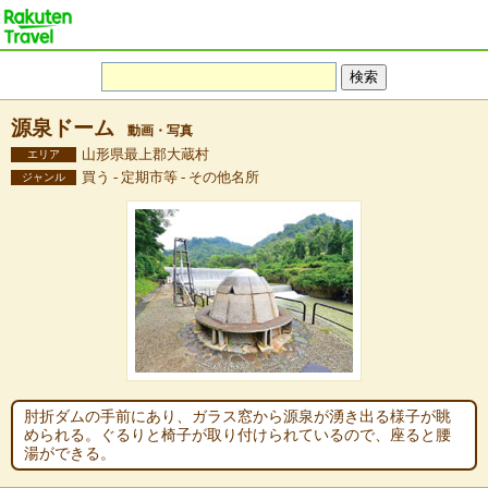
源泉ドーム
動画・写真
山形県最上郡大蔵村
エリア
買う - 定期市等 - その他名所
ジャンル
肘折ダムの手前にあり、ガラス窓から源泉が湧き出る様子が眺
められる。ぐるりと椅子が取り付けられているので、座ると腰
湯ができる。