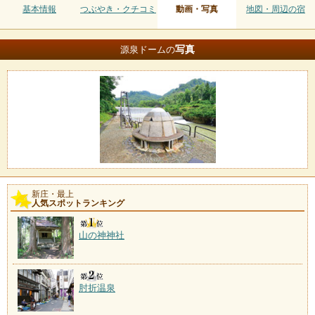
基本情報
つぶやき・クチコミ
動画・写真
地図・周辺の宿
写真
源泉ドームの
新庄・最上
人気スポットランキング
山の神神社
肘折温泉