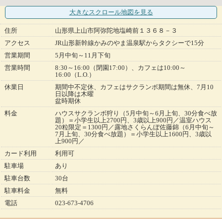
大きなスクロール地図
を見る
住所
山形県上山市阿弥陀地塩崎前１３６８－３
アクセス
JR山形新幹線かみのやま温泉駅からタクシーで15分
営業期間
5月中旬～11月下旬
営業時間
8:30～16:00（閉園17:00）、カフェは10:00～
16:00（L.O.）
休業日
期間中不定休、カフェはサクランボ期間は無休、7月10
日以降は木曜
盆時期休
料金
ハウスサクランボ狩り（5月中旬～6月上旬、30分食べ放
題）＝小学生以上2700円、3歳以上900円／温室ハウス
20粒限定＝1300円／露地さくらんぼ佐藤錦（6月中旬～
7月上旬、30分食べ放題）＝小学生以上1600円、3歳以
上900円／
カード利用
利用可
駐車場
あり
駐車台数
30台
駐車料金
無料
電話
023-673-4706