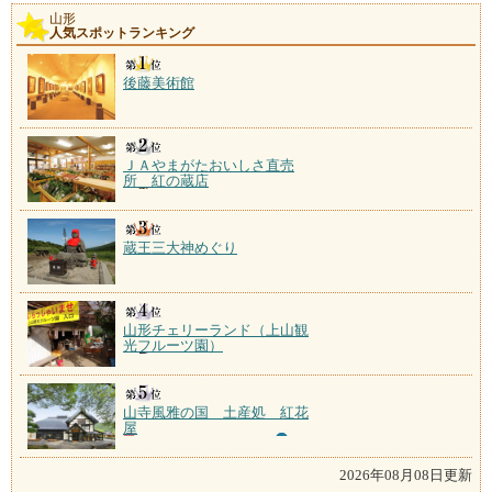
山形
人気スポットランキング
後藤美術館
ＪＡやまがたおいしさ直売
所 紅の蔵店
蔵王三大神めぐり
山形チェリーランド（上山観
光フルーツ園）
山寺風雅の国 土産処 紅花
屋
2026年08月08日更新