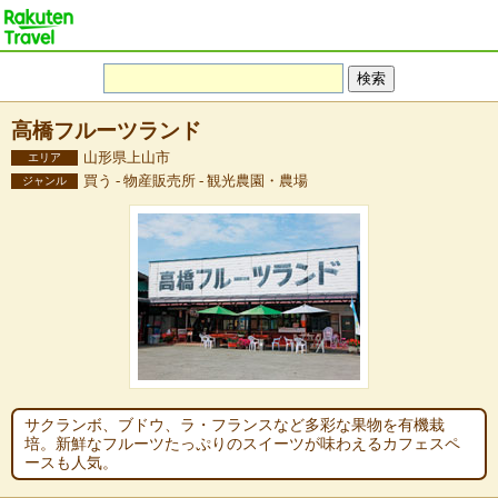
高橋フルーツランド
山形県上山市
エリア
買う - 物産販売所 - 観光農園・農場
ジャンル
サクランボ、ブドウ、ラ・フランスなど多彩な果物を有機栽
培。新鮮なフルーツたっぷりのスイーツが味わえるカフェスペ
ースも人気。