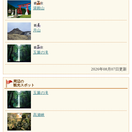
湯殿山
月山
玉簾の滝
2026年08月07日更新
周辺の
観光スポット
玉簾の滝
高瀬峡