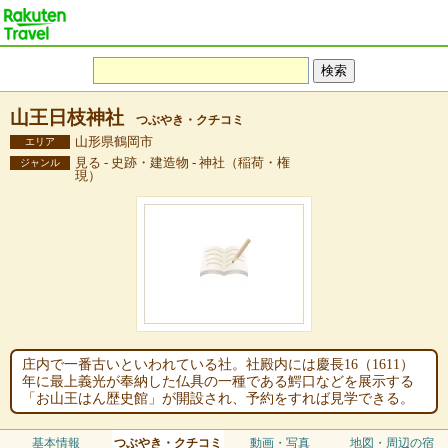
山王日枝神社
つぶやき・クチコミ
山形県鶴岡市
エリア
見る - 史跡・建造物 - 神社（稲荷・権
ジャンル
現）
庄内で一番古いといわれている社。社殿内には慶長16（1611）
年に最上義光が奉納した仏具の一種である鰐口などを展示する
「お山王はん歴史館」が開設され、予約をすれば見学できる。
基本情報
つぶやき・クチコミ
動画・写真
地図・周辺の宿