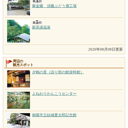
紫金園 須藤ぶどう酒工場
新高湯温泉
2026年08月08日更新
周辺の
観光スポット
夕鶴の里（語り部の館資料館）
よねおりかんこうセンター
南陽市立結城豊太郎記念館