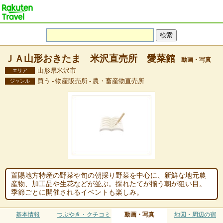
ＪＡ山形おきたま 米沢直売所 愛菜館
動画・写真
山形県米沢市
エリア
買う - 物産販売所 - 農・畜産物直売所
ジャンル
置賜地方特産の野菜や旬の朝採り野菜を中心に、新鮮な地元農
産物、加工品や生花などが並ぶ。採れたてが揃う朝が狙い目。
季節ごとに開催されるイベントも楽しみ。
基本情報
つぶやき・クチコミ
動画・写真
地図・周辺の宿