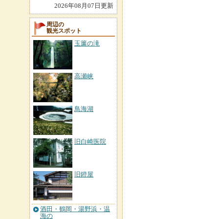
2026年08月07日更新
周辺の
観光スポット
玉簾の滝
高瀬峡
鳥海湖
旧白崎医院
旧鐙屋
酒田・鶴岡・湯野浜・温
海の