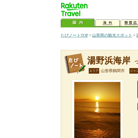
たびノートTOP
>
山形県の観光スポット
>
湯野浜海岸
山形県鶴岡市
エリア
ジャ