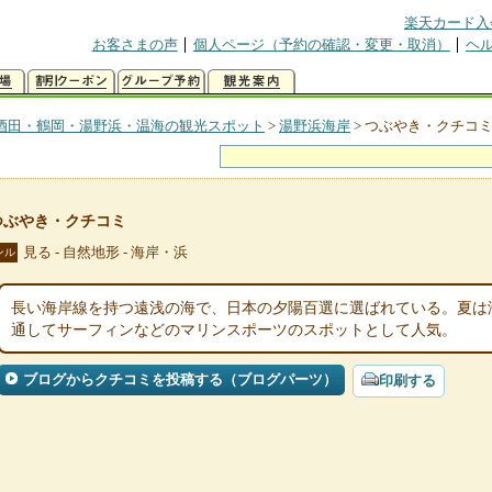
楽天カード入
お客さまの声
個人ページ（予約の確認・変更・取消）
ヘ
酒田・鶴岡・湯野浜・温海の観光スポット
>
湯野浜海岸
>
つぶやき・クチコ
つぶやき・クチコミ
見る - 自然地形 - 海岸・浜
ンル
長い海岸線を持つ遠浅の海で、日本の夕陽百選に選ばれている。夏は
通してサーフィンなどのマリンスポーツのスポットとして人気。
ブログからクチコミを投稿する（ブログパーツ）
印刷する