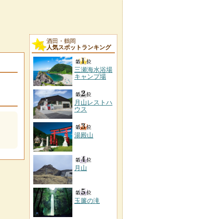
酒田・鶴岡
人気スポットランキング
三瀬海水浴場
キャンプ場
月山レストハ
ウス
湯殿山
月山
玉簾の滝