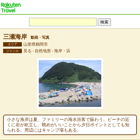
三瀬海岸
動画・写真
山形県鶴岡市
エリア
見る - 自然地形 - 海岸・浜
ジャンル
小さな海岸は夏、ファミリーの海水浴客で賑わう。ビーチの近
くに岩が屹立し、眺めがいいことから夕日ポイントとしても知
られる。周辺にはキャンプ場もある。