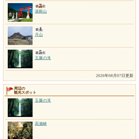
湯殿山
月山
玉簾の滝
2026年08月07日更新
周辺の
観光スポット
玉簾の滝
高瀬峡