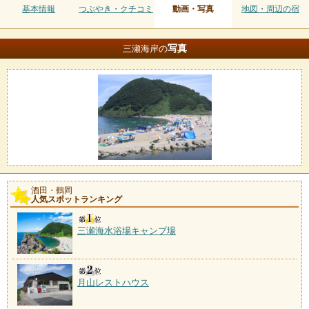
基本情報
つぶやき・クチコミ
動画・写真
地図・周辺の宿
写真
三瀬海岸の
酒田・鶴岡
人気スポットランキング
三瀬海水浴場キャンプ場
月山レストハウス