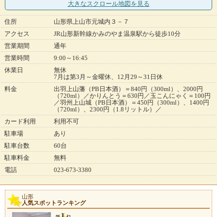
大きなスクロール地図
を見る
住所
山形県上山市元城内３－７
アクセス
JR山形新幹線かみのやま温泉駅から徒歩10分
営業期間
通年
営業時間
9:00～16:45
休業日
無休
7月は第3月～金曜休、12月29～31日休
料金
出羽上山藩（PB日本酒）＝840円（300ml）、2000円
（720ml）／かりんとう＝630円／玉こんにゃく＝100円
／羽州上山城（PB日本酒）＝450円（300ml）、1400円
（720ml）、2300円（1.8リットル）／
カード利用
利用不可
駐車場
あり
駐車台数
60台
駐車料金
無料
電話
023-673-3380
山形
人気スポットランキング