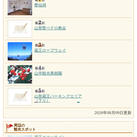
蟹仙洞
山形聖ペテロ教会
蔵王ロープウェイ
山寺観光果樹園
山形蔵王パーキングエリア
（下り）
2026年08月09日更新
周辺の
観光スポット