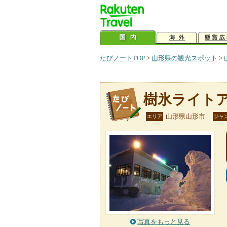
たびノートTOP
>
山形県の観光スポット
>
樹氷ライト
山形県山形市
エリア
ジャ
写真をもっと見る