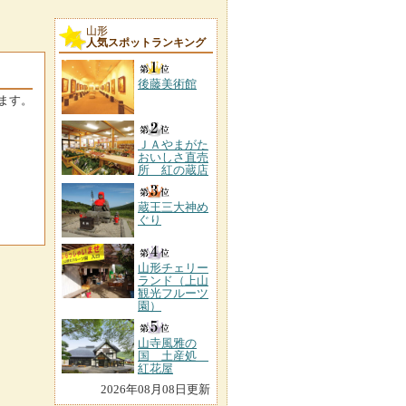
山形
人気スポットランキング
後藤美術館
ます。
ＪＡやまがた
おいしさ直売
所 紅の蔵店
蔵王三大神め
ぐり
山形チェリー
ランド（上山
観光フルーツ
園）
山寺風雅の
国 土産処
紅花屋
2026年08月08日更新