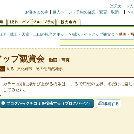
楽天カード入
お客さまの声
個人ページ（予約の確認・変更・取消）
ヘ
山形・蔵王・天童・上山の観光スポット
>
樹氷ライトアップ観賞会
>
動画・
アップ観賞会
動画・写真
見る - 文化施設 - その他自然地形
ンル
カラー照明に浮かび上がる樹氷は、まるで幻想の世界。冬だけに楽し
してみたい。
ブログからクチコミを投稿する（ブログパーツ）
印刷する