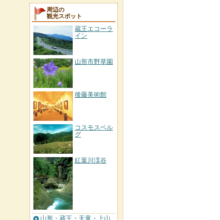
周辺の
観光スポット
蔵王エコーラ
イン
山形市野草園
後藤美術館
コスモスベル
グ
紅葉川渓谷
山形・蔵王・天童・上山