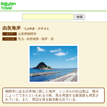
由良海岸
つぶやき・クチコミ
山形県鶴岡市
エリア
見る - 自然地形 - 海岸・浜
ジャンル
鶴岡市にある日本海に面した海岸。シンボルの白山島は、噴火
によってできたといわれる小島。島を周遊する散策路も用意さ
れている。また、周辺を巡る観光船も出ている。