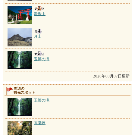
湯殿山
月山
玉簾の滝
2026年08月07日更新
周辺の
観光スポット
玉簾の滝
高瀬峡